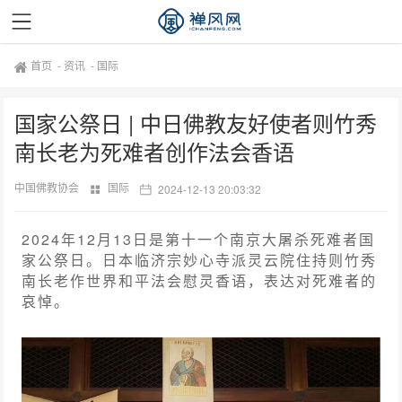
首页
-
资讯
-
国际
国家公祭日 | 中日佛教友好使者则竹秀
南长老为死难者创作法会香语
中国佛教协会
国际
2024-12-13 20:03:32
2024年12月13日是第十一个南京大屠杀死难者国
家公祭日。日本临济宗妙心寺派灵云院住持则竹秀
南长老作世界和平法会慰灵香语，表达对死难者的
哀悼。