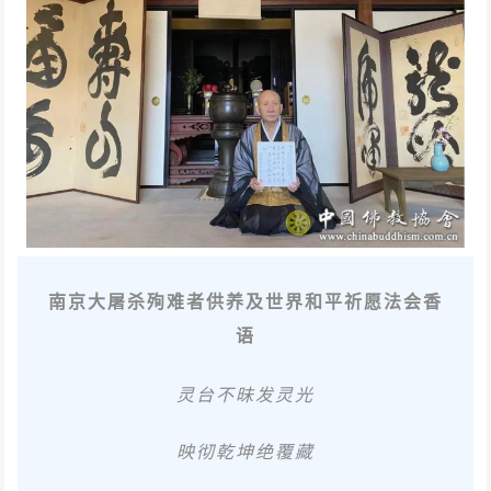
南京大屠杀殉难者供养及世界和平祈愿法会香
语
灵台不昧发灵光
映彻乾坤绝覆藏