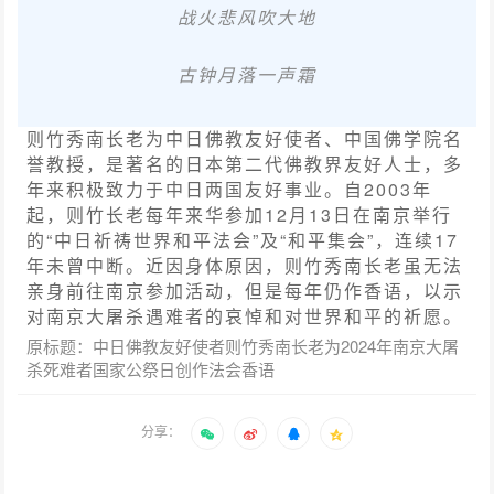
战火悲风吹大地
古钟月落一声霜
则竹秀南长老为中日佛教友好使者、中国佛学院名
誉教授，是著名的日本第二代佛教界友好人士，多
年来积极致力于中日两国友好事业。自2003年
起，则竹长老每年来华参加12月13日在南京举行
的“中日祈祷世界和平法会”及“和平集会”，连续17
年未曾中断。近因身体原因，则竹秀南长老虽无法
亲身前往南京参加活动，但是每年仍作香语，以示
对南京大屠杀遇难者的哀悼和对世界和平的祈愿。
原标题：中日佛教友好使者则竹秀南长老为2024年南京大屠
杀死难者国家公祭日创作法会香语
分享：