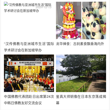
2024-12-13
2024-12-13
“汉传佛教与亚洲城市生活”国际
龙华禅食：古刹素食飘香海内外
学术研讨会在新加坡举办
2024-12-13
2024-12-13
中国佛教代表团赴日出席第24次
鉴真大师铜像在日本东京落成揭
中韩日佛教友好交流会议
幕