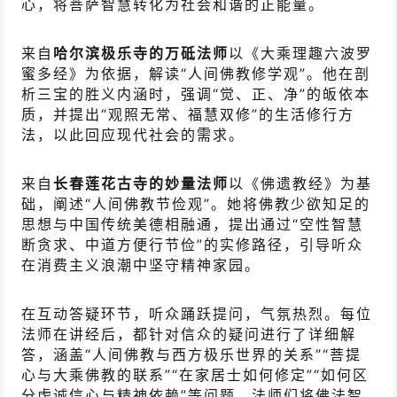
心，将菩萨智慧转化为社会和谐的正能量。
来自
哈尔滨极乐寺的万砥法师
以
《大乘理趣六波罗
蜜多经》
为依据，解读“人间佛教修学观”。他在剖
析三宝的胜义内涵时，强调“觉、正、净”的皈依本
质，并提出“观照无常、福慧双修”的生活修行方
法，以此回应现代社会的需求。
来自
长春莲花古寺的妙量法师
以《佛遗教经》为基
础，阐述“人间佛教节俭观”。她将佛教少欲知足的
思想与中国传统美德相融通，提出通过“空性智慧
断贪求、中道方便行节俭”的实修路径，引导听众
在消费主义浪潮中坚守精神家园。
在互动答疑环节，听众踊跃提问，气氛热烈。每位
法师在讲经后，都针对信众的疑问进行了详细解
答，涵盖“人间佛教与西方极乐世界的关系”“菩提
心与大乘佛教的联系”“在家居士如何修定”“如何区
分虔诚信心与精神依赖”等问题。法师们将佛法智