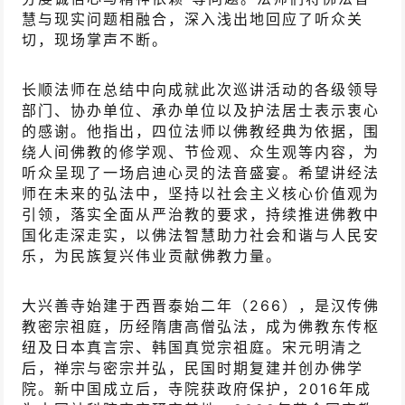
慧与现实问题相融合，深入浅出地回应了听众关
切，现场掌声不断。
长顺法师在总结中向成就此次巡讲活动的各级领导
部门、协办单位、承办单位以及护法居士表示衷心
的感谢。他指出，四位法师以佛教经典为依据，围
绕人间佛教的修学观、节俭观、众生观等内容，为
听众呈现了一场启迪心灵的法音盛宴。希望讲经法
师在未来的弘法中，坚持以社会主义核心价值观为
引领，落实全面从严治教的要求，持续推进佛教中
国化走深走实，以佛法智慧助力社会和谐与人民安
乐，为民族复兴伟业贡献佛教力量。
大兴善寺
始建于西晋泰始二年（266），是汉传佛
教密宗祖庭，历经隋唐高僧弘法，成为佛教东传枢
纽及日本真言宗、韩国真觉宗祖庭。宋元明清之
后，禅宗与密宗并弘，民国时期复建并创办佛学
院。新中国成立后，寺院获政府保护，2016年成