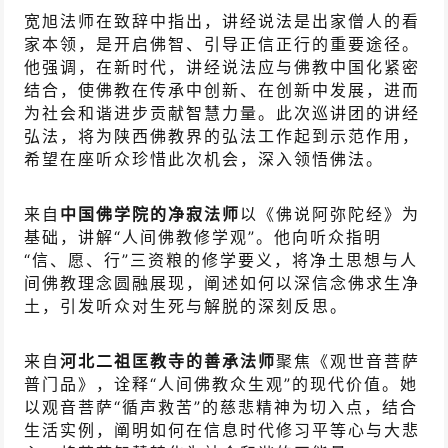
宽旭法师在致辞中指出，讲经说法是出家僧人的看
家本领，是开启佛智、引导正信正行的重要途径。
他强调，在新时代，讲经说法应与佛教中国化紧密
结合，使佛教在传承中创新、在创新中发展，进而
为社会和谐进步贡献智慧力量。此次巡讲团的讲经
弘法，将为陕西佛教界的弘法工作起到示范作用，
希望在座听众珍惜此次机会，深入领悟佛法。
来自
中国佛学院的净寂法师
以《佛说阿弥陀经》为
基础，讲解“人间佛教修学观”。他向听众指明
“信、愿、行”三资粮的修学要义，将净土思想与人
间佛教理念圆融展现，阐述如何以深信念佛求生净
土，引发听众对生死与解脱的深刻反思。
来自
河北
二祖匡教寺
的善承法师
聚焦《观世音菩萨
普门品》，诠释“人间佛教众生观”的现代价值。她
以观音菩萨“循声救苦”的慈悲精神为切入点，结合
生活实例，阐明如何在信息时代修习平等心与大悲