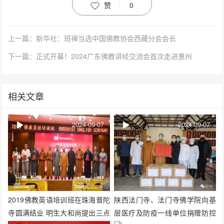
赞
0
上一篇：新华社：班禅当选中国佛教协会西藏分会会长
下一篇：正式开幕！2024广东佛教讲经交流会首次走进惠州
相关文章
2024-09-07
2024-09-07
2019佛教英语培训班在珠海普陀
陕西法门寺、法门寺佛学院向基
寺圆满结业 明生大和尚提出三点
层医疗及防疫一线单位捐赠防控