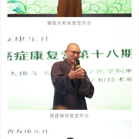
耀智大和尚慈悲开示
德建禅师慈悲开示