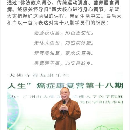
通过“佛法教义调心、传统运动调身、营养膳食调
病、终极关怀导归”四大核心进行身心调节
，希望
大家把握好这两周的课程，带到生活中去。最后大
和尚以一首诗表达对第十八期学员们的祝愿：
潇潇秋雨至，形色更匆忙。
无怙人生短，知归病体康。
梵音清浊耳，定水送真香。
秉我医王愿，心安是故乡。