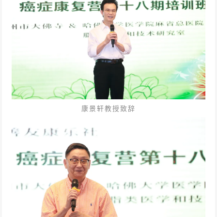
康景轩教授致辞