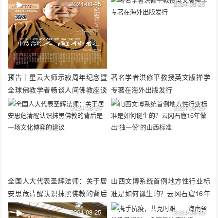
2024-08-25
2024-08-25
预告｜星云大师示寂周年纪念暨
著名学者洪修平教授英文版禅学
全球佛教学者畅谈人间佛教座谈
专著在海外出版发行
会即将举行
2024-08-25
2024-08-25
全国人大代表圣辉法师：关于居
山西文博系统首例地方性行业标
安思危清醒认识抹黑佛教的背后
准是如何诞生的？云冈石窟16年
是一场文化博弈的建议
做出“独一份”的山西标准
2024-08-25
2024-08-25