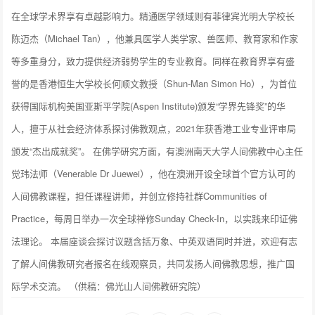
在全球学术界享有卓越影响力。精通医学领域则有菲律宾光明大学校长
陈迈杰（Michael Tan），他兼具医学人类学家、兽医师、教育家和作家
等多重身分，致力提供经济弱势学生的专业教育。同样在教育界享有盛
誉的是香港恒生大学校长何顺文教授（Shun-Man Simon Ho），为首位
获得国际机构美国亚斯平学院(Aspen Institute)颁发“学界先锋奖”的华
人，擅于从社会经济体系探讨佛教观点，2021年获香港工业专业评审局
颁发“杰出成就奖”。 在佛学研究方面，有澳洲南天大学人间佛教中心主任
觉玮法师（Venerable Dr Juewei），他在澳洲开设全球首个官方认可的
人间佛教课程，担任课程讲师，并创立修持社群Communities of
Practice，每周日举办一次全球禅修Sunday Check-In，以实践来印证佛
法理论。 本届座谈会探讨议题含括万象、中英双语同时并进，欢迎有志
了解人间佛教研究者报名在线观察员，共同发扬人间佛教思想，推广国
际学术交流。 （供稿：佛光山人间佛教研究院）