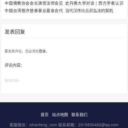
中国佛教协会会长演觉法师会见
史丹佛大学对谈 | 西方学者认识
中国台湾慈济慈善事业基金会代
当代汉传比丘尼弘法的契机
表团一行
发表回复
要发表评论，您必须先
登录
。
评论内容：
暂无内容~
首页
站点地图
联系我们
客服微信：ichanfeng_com 联系邮箱：2315830482@qq.com