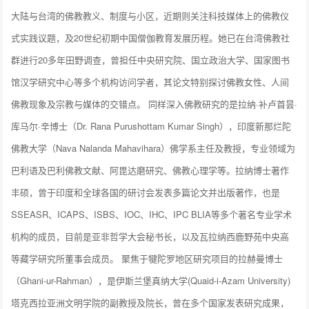
大陆与台湾的佛教教义、制度与小区，近期则关注科技媒体上的佛教仪
式实践议题，及20世纪初期中国僧伽教育发展历程。她已在台湾佛教社
群进行20多年田野调查，曾担任中央研究院、国立政治大学、国家图书
馆汉学研究中心等多个机构访问学者，其论文特别探讨佛教女性、人间
佛教现象及宗教与媒体的交错点。 同样深入佛教研究的是拉纳·补卢首昙·
库马尔·辛博士（Dr. Rana Purushottam Kumar Singh），印度新那烂陀
佛教大学（Nava Nalanda Mahavihara）佛学系主任及教授，专业领域为
巴利语及巴利佛教文献、阿毘达磨研究、佛教心理学等。拉纳博士著作
丰硕，曾于印度和全球各国的研讨会发表多篇论文并出版著作，也是
SSEASR、ICAPS、ISBS、IOC、IHC、IPC BLIA等多个著名专业学术
机构的成员，目前是亚非哲学大会秘书长，以及瓦拉纳西鹿野苑中央高
等藏学研究所董事会成员。 聚焦于犍陀罗地区研究项目的拉赫曼博士
（Ghani-ur-Rahman），是伊斯兰堡真纳大学(Quaid-i-Azam University)
塔克西拉亚洲文明学院的副教授及院长，曾在多个国家发表研究成果，