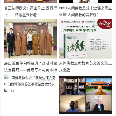
普正法师撰文：高山仰止 景行行
2021人间佛教思想十堂课之第五
止——怀念星云长老
堂课“人间佛教的菩萨观”
2023-12-16
2023-12-16
展出近百件佛教经典 “ 穿越时空
人间佛教生命教育英文论文集正
法宝再现——佛经写本与刻本特
式出版
展 ”记者会召开
2023-12-16
2023-12-16