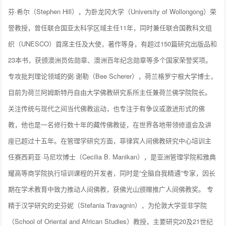
芬·希尔（Stephen Hill），为卧龙冈大学（University of Wollongong）荣
誉教授，曾任联合国亚太科学区域主任11年，同时兼任联合国教科文组
织（UNESCO）首席主任及大使，著作等身，有超过150篇研究出版品和
23本书，获颁澳洲员佐勋章、澳洲百年纪念勋章等多个国家荣誉奖项。
专攻批判理论领域的弼·谢勒（Bee Scherer），荷兰格罗宁根大学博士，
目前为荷兰阿姆斯特丹自由大学佛教研究系所主任兼荷兰佛学院院长。
关注传统与现代之间当代佛教运动，也专注于有争议或激进形式的佛
教，他也是一名修行数十年的藏传佛教徒，在世界各地带领修道会及讲
座已超过十五年。在管理学研究方面，菲律宾人间佛教研究中心培训主
任赛西莉亚·马尼坎博士（Cecilia B. Manikan），是亚洲管理学院和雅典
耀高等商学院执行培训课程的开发者，同时是“全脑自我精通”专家，因长
期在学术教育中致力推动人间佛教，获佛光山颁赠推广人间佛教奖。 专
精于汉学研究的史芬妮（Stefania Travagnin），为伦敦大学亚非学院
（School of Oriental and African Studies）教授，主要研究20及21世纪