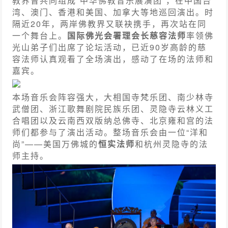
教界曾共同组成“中华佛教音乐展演团”，在中国台
湾、澳门、香港和美国、加拿大等地巡回演出。时
隔近20年，两岸佛教界又联袂携手，再次站在同
一个舞台上。
国际佛光会署理会长慈容法师
率领佛
光山弟子们出席了论坛活动，已近90岁高龄的慈
容法师认真观看了全场演出，感动了在场的法师和
嘉宾。
本场音乐会阵容强大，大相国寺梵乐团、南少林寺
武僧团、浙江歌舞剧院民族乐团、灵隐寺云林义工
合唱团以及云南西双版纳总佛寺、北京雍和宫的法
师们都参与了演出活动。整场音乐会由一位“洋和
尚”——美国万佛城的
恒实法师
和杭州灵隐寺的法
师主持。