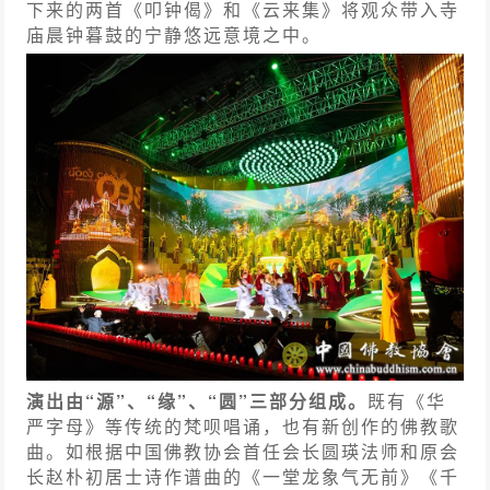
下来的两首《叩钟偈》和《云来集》将观众带入寺
庙晨钟暮鼓的宁静悠远意境之中。
演出由“源”、“缘”、“圆”三部分组成。
既有《华
严字母》等传统的梵呗唱诵，也有新创作的佛教歌
曲。如根据中国佛教协会首任会长圆瑛法师和原会
长赵朴初居士诗作谱曲的《一堂龙象气无前》《千