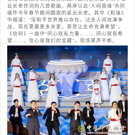
云长老作词的几首歌曲，两岸以此“人间音缘”共同
缅怀今年春节期间圆寂的星云长老。其中《和谐》
中唱道：“没和平世界难以存在，过去人间充满争
战，现在需要更多关爱，慈悲让生命充满希望”，
《信仰》一曲中“同心就有力量……，同心就有希
望……，信心是我们的宝藏”。现场掌声不断。