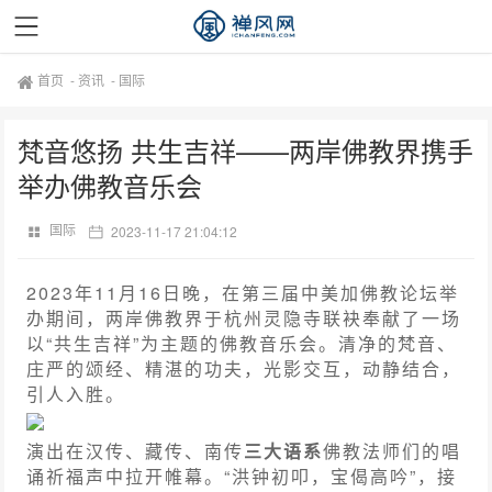
首页
-
资讯
-
国际
梵音悠扬 共生吉祥——两岸佛教界携手
举办佛教音乐会
国际
2023-11-17 21:04:12
2023年11月16日晚，在第三届中美加佛教论坛举
办期间，两岸佛教界于杭州灵隐寺联袂奉献了一场
以“共生吉祥”为主题的佛教音乐会。清净的梵音、
庄严的颂经、精湛的功夫，光影交互，动静结合，
引人入胜。
演出在汉传、藏传、南传
三大语系
佛教法师们的唱
诵祈福声中拉开帷幕。“洪钟初叩，宝偈高吟”，接