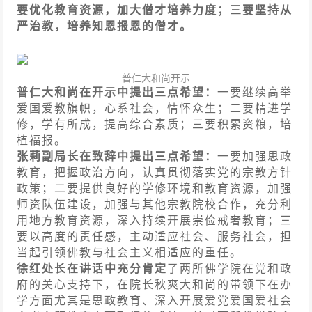
要优化教育资源，加大僧才培养力度；三要坚持从
严治教，培养知恩报恩的僧才。
普仁大和尚开示
普仁大和尚在开示中提出三点希望：
一要继续高举
爱国爱教旗帜，心系社会，情怀众生；二要精进学
修，学有所成，提高综合素质；三要积累资粮，培
植福报。
张莉副局长在致辞中提出三点希望：
一要加强思政
教育，把握政治方向，认真贯彻落实党的宗教方针
政策；二要提供良好的学修环境和教育资源，加强
师资队伍建设，加强与其他宗教院校合作，充分利
用地方教育资源，深入持续开展崇俭戒奢教育；三
要以高度的责任感，主动适应社会、服务社会，担
当起引领佛教与社会主义相适应的重任。
徐红处长在讲话中充分肯定
了两所佛学院在党和政
府的关心支持下，在院长秋爽大和尚的带领下在办
学方面尤其是思政教育、深入开展爱党爱国爱社会