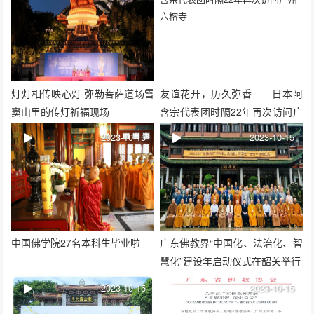
灯灯相传映心灯 弥勒菩萨道场雪
友谊花开，历久弥香——日本阿
窦山里的传灯祈福现场
含宗代表团时隔22年再次访问广
州六榕寺
2023-10-15
2023-10-15
中国佛学院27名本科生毕业啦
广东佛教界“中国化、法治化、智
慧化”建设年启动仪式在韶关举行
2023-10-15
2023-10-15