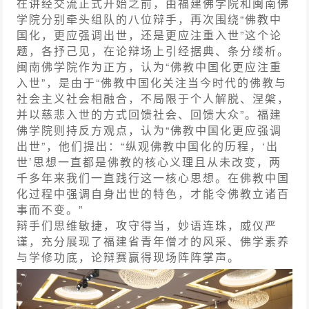
在讲经交流正式开始之前，由福建佛学院和闽南佛
学院分别牵头组队的八位辩手，再次围绕“佛教中
国化，更应强调出世，还是更应注重入世”这个论
题，各抒己见，在论辩场上引经据典、条分缕析。
闽南佛学院作为正方，认为“佛教中国化更应注重
入世”，是由于“佛教中国化关注当今时代的佛教与
社会主义社会相融合，不局限于个人解脱、涅槃，
并以慈悲入世的方式回馈社会、回馈大众”。福建
佛学院则持反方观点，认为“佛教中国化更应强调
出世”，他们提出：“纵观佛教中国化的历程，‘出
世’思想一直都是佛教的核心义理且从未改变，两
千多年来我们一直践行这一核心思想。在佛教中国
化过程中强调自身出世的特色，才能令佛教立诸百
事而不变。”
辩手们思维敏捷，攻守得当，妙语连珠，威仪严
谨，充分展现了
福建
省青年僧才的风采、佛学素养
与学修功底，论辩赛赢得现场阵阵掌声。