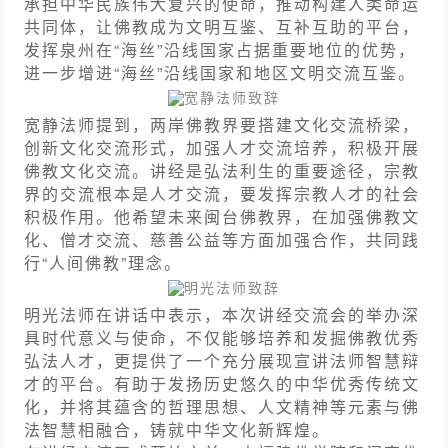
承担中华民族伟大复兴的使命，推动构建人类命运
共同体，让佛教成为文明互鉴、互补互助的平台，
发挥泉州在“海丝”沿线国家占据重要地位的优势，
进一步增进“海丝”沿线国家和地区文明交流互鉴。
宽静法师致辞
宽静法师提到，两岸佛教界要搭建文化交流桥梁，
创新文化交流形式，加强人才交流培养，积极开展
佛教文化交流。讲经是弘法利生的重要途径，宗教
界的交流根本是人才交流，要发挥宗教人才的社会
积极作用。他希望未来闽台佛教界，在加强佛教文
化、僧才交流、慈善公益等方面加强合作，共同践
行“人间佛教”理念。
明光法师致辞
明光法师在讲话中表示，本次讲经交流会的举办深
具时代意义与使命，不仅能够培养和发掘佛教优秀
弘法人才，更提供了一个充分展现宣讲法师智慧辩
才的平台。有助于发扬历史悠久的中华优秀传统文
化，并将其蕴含的哲理思想、人文精神等元素与佛
法智慧相融合，铸就中华文化新辉煌。