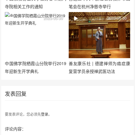
寺院相关工作的通知
笔会在杭州净慈寺举行
2023-05-30
2023-05-30
中国佛学院栖霞山分院举行2019
善友康乐社 | 德建禅师为癌症康
年迎新生开学典礼
复营学员亲授禅武医功法
发表回复
要发表评论，您必须先
登录
。
评论内容：