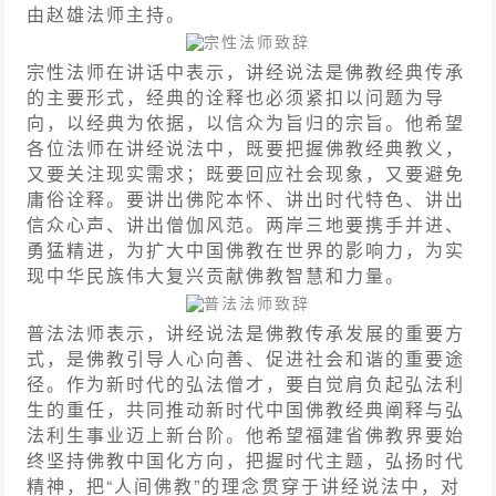
由赵雄法师主持。
宗性法师致辞
宗性法师在讲话中表示，讲经说法是佛教经典传承
的主要形式，经典的诠释也必须紧扣以问题为导
向，以经典为依据，以信众为旨归的宗旨。他希望
各位法师在讲经说法中，既要把握佛教经典教义，
又要关注现实需求；既要回应社会现象，又要避免
庸俗诠释。要讲出佛陀本怀、讲出时代特色、讲出
信众心声、讲出僧伽风范。两岸三地要携手并进、
勇猛精进，为扩大中国佛教在世界的影响力，为实
现中华民族伟大复兴贡献佛教智慧和力量。
普法法师致辞
普法法师表示，讲经说法是佛教传承发展的重要方
式，是佛教引导人心向善、促进社会和谐的重要途
径。作为新时代的弘法僧才，要自觉肩负起弘法利
生的重任，共同推动新时代中国佛教经典阐释与弘
法利生事业迈上新台阶。他希望
福建
省佛教界要始
终坚持佛教中国化方向，把握时代主题，弘扬时代
精神，把“人间佛教”的理念贯穿于讲经说法中，对