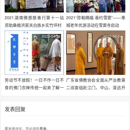
2021湖南佛慈慈善行第十一站
2021“弥勒赐福·香约雪窦”——奉
资助桑植洪家关白族乡实竹坪村
城老年优游活动在雪窦寺启动
2023-04-24
2023-04-24
劳动节不放假！一日不作一日不
广东省佛教协会全面从严治教第
食的佛门农禅传统一起来了解一
二巡查组赴江门、中山、清远开
下
展专项巡查调研
发表回复
要发表评论，您必须先
登录
。