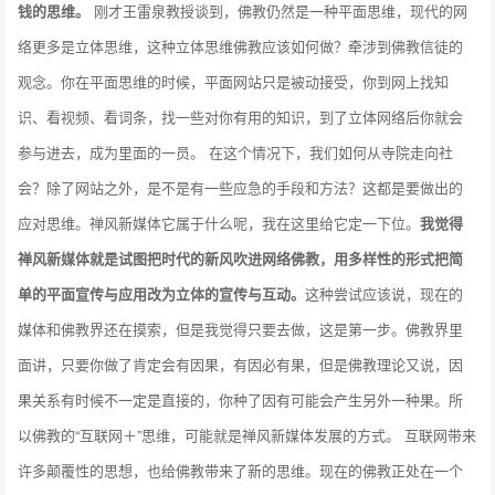
钱的思维。
刚才王雷泉教授谈到，佛教仍然是一种平面思维，现代的网
络更多是立体思维，这种立体思维佛教应该如何做？牵涉到佛教信徒的
观念。你在平面思维的时候，平面网站只是被动接受，你到网上找知
识、看视频、看词条，找一些对你有用的知识，到了立体网络后你就会
参与进去，成为里面的一员。 在这个情况下，我们如何从寺院走向社
会？除了网站之外，是不是有一些应急的手段和方法？这都是要做出的
应对思维。禅风新媒体它属于什么呢，我在这里给它定一下位。
我觉得
禅风新媒体就是试图把时代的新风吹进网络佛教，用多样性的形式把简
单的平面宣传与应用改为立体的宣传与互动。
这种尝试应该说，现在的
媒体和佛教界还在摸索，但是我觉得只要去做，这是第一步。佛教界里
面讲，只要你做了肯定会有因果，有因必有果，但是佛教理论又说，因
果关系有时候不一定是直接的，你种了因有可能会产生另外一种果。所
以佛教的“互联网＋”思维，可能就是禅风新媒体发展的方式。 互联网带来
许多颠覆性的思想，也给佛教带来了新的思维。现在的佛教正处在一个