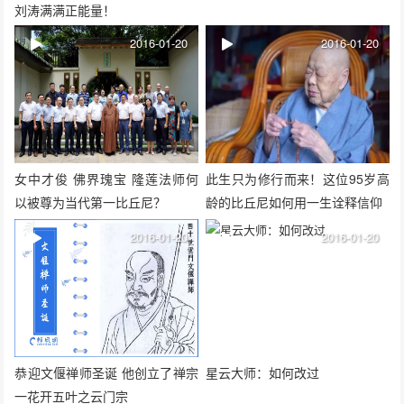
刘涛满满正能量！
2016-01-20
2016-01-20
女中才俊 佛界瑰宝 隆莲法师何
此生只为修行而来！这位95岁高
以被尊为当代第一比丘尼？
龄的比丘尼如何用一生诠释信仰
2016-01-20
2016-01-20
恭迎文偃禅师圣诞 他创立了禅宗
星云大师：如何改过
一花开五叶之云门宗