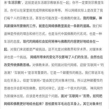
来“
生活宗教
”，这就是说生活跟宗教联系在一起；你不一定要到宗教里生
活，你可以在家里就完成拜佛和皈依等等。 所以网络实际上是改变了我
们每个人的宗教生活，甚至也可能改变一些佛教的做法。
我的理解，禅
风新媒体所要做的工作，就是在网络佛教里面走一条新的道路。
我们知
道禅是传统的理念和修行方式，也是当代中国佛教的代名词，也是一种
生活的态度。
现代的网络社会如何将禅与佛教的内容更好地结合在一
起
，对我们来说都是严峻挑战，这不光是对佛教界和学术界，对媒体来
讲也是一个挑战。
网络所带来的变化不仅影响了人们的生活，自然也在
改变传统佛教思维。
对佛教来讲，如何面对现代网络，迎接“互联网＋”的
浪潮？“互联网＋”是非常重要的，它是一个颠覆性的概念。我们常说羊毛
出在羊身上，但是“互联网+”是由其它的对象来付钱，所以这种颠覆性的
思维也许会影响到佛教，如何对待它，这是一个很大的问题。 禅风网作
为新媒体出现，应该是考虑到这个问题。
面对“互联网＋”形势，如何把
网络和佛教更好地结合起来？恐怕要有羊毛出在羊身上，其它对象来付