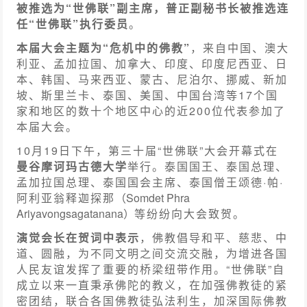
被推选为“世佛联”副主席，普正副秘书长被推选连
任“世佛联”执行委员
。
本届大会主题为“危机中的佛教”
，来自中国、澳大
利亚、孟加拉国、加拿大、印度、印度尼西亚、日
本、韩国、马来西亚、蒙古、尼泊尔、挪威、新加
坡、斯里兰卡、泰国、美国、中国台湾等17个国
家和地区的数十个地区中心的近200位代表参加了
本届大会。
10月19日下午，第三十届“世佛联”大会开幕式在
曼谷摩诃玛古德大学
举行。泰国国王、泰国总理、
孟加拉国总理、泰国国会主席、泰国僧王颂德·帕·
阿利亚翁释迦探那
（Somdet Phra
Ariyavongsagatanana）
等纷纷向大会致贺。
演觉会长在贺词中表示
，佛教倡导和平、慈悲、中
道、圆融，为不同文明之间交流交融，为增进各国
人民友谊发挥了重要的桥梁纽带作用。“世佛联”自
成立以来一直秉承佛陀的教义，在加强佛教徒的紧
密团结，联合各国佛教徒弘法利生，加深国际佛教