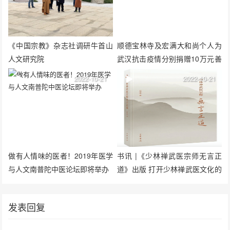
《中国宗教》杂志社调研牛首山
顺德宝林寺及宏满大和尚个人为
人文研究院
武汉抗击疫情分别捐赠10万元善
款
2022-10-21
2022-10-21
做有人情味的医者！2019年医学
书讯 |《少林禅武医宗师无言正
与人文南普陀中医论坛即将举办
道》出版 打开少林禅武医文化的
智慧之门
发表回复