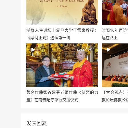
觉群人生讲坛｜复旦大学王雷泉教授：
时隔16年再
《摩诃止观》选读第一讲
远在路上
2022-10-11
著名作曲家谷建芬老师作曲《慈悲的力
【大会观点】
量》在南普陀寺举行交接仪式
教论坛佛教公
发表回复