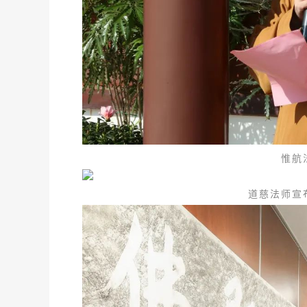
惟航
道慈法师宣