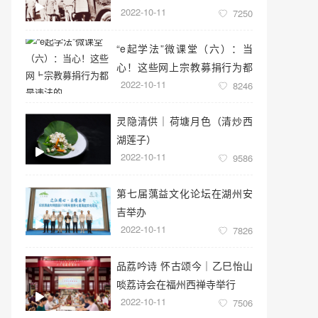
2022-10-11
7250
“e起学法”微课堂（六）：当
心！这些网上宗教募捐行为都
2022-10-11
是违法的
8246
灵隐清供｜​荷塘月色（清炒西
湖莲子）
2022-10-11
9586
第七届蕅益文化论坛在湖州安
吉举办
2022-10-11
7826
品荔吟诗 怀古颂今｜乙巳怡山
啖荔诗会在福州西禅寺举行
2022-10-11
7506