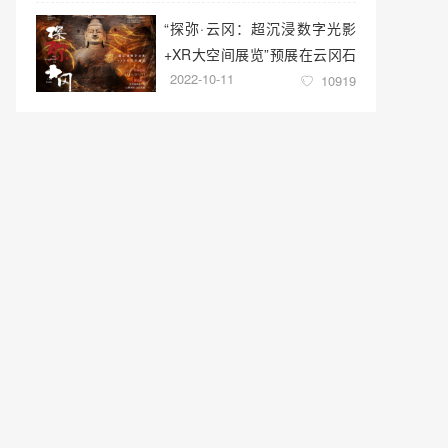
“探弥·云冈：超沉浸数字光影
+XR大空间展览”预展在云冈石
2022-10-11
窟云冈美术馆启幕
10919