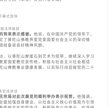
开幕式现场
道慈法师致辞
的到来表示感谢。
他说，在中国共产党的领导下，
定了普陀山佛教界爱党爱国爱社会主义的深切情
团结奋进良好精神风貌。
动，以普陀山摩崖石刻艺术为纽带，继续深入学习
教爱国爱教优良传统，积极与社会主义社会相适
陀山佛教事业健康发展，以实际行动迎接党的二十
陈宏成讲话
民宗局对此次展览的顺利举办表示祝贺。
他强调，
全面加强自身建设，以社会主义核心价值观为引领
秀传统文化的契合点，积极投身公益事业，在坚持