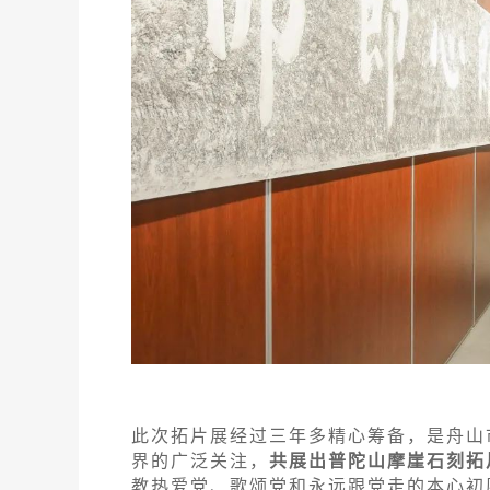
此次拓片展经过三年多精心筹备，是舟山
界的广泛关注，
共展出普陀山摩崖石刻拓片
教热爱党、歌颂党和永远跟党走的本心初