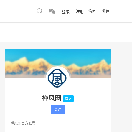
登录
注册
简体
|
繁体
禅风网
官方
关注
禅风网官方账号