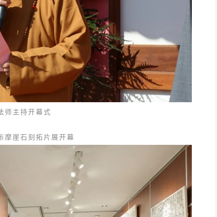
法师主持开幕式
布摩崖石刻拓片展开幕