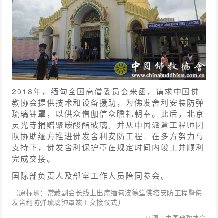
2018年，缅甸全国高僧委员会来函，请求中国佛
教协会提供技术和设备援助，为佛发舍利安装防弹
琉璃钟罩，以供众僧伽信众瞻礼朝奉。此后，北京
灵光寺捐赠聚碳酸酯玻璃，并从中国派遣工程师团
队协助缅方推进佛发舍利安防工程，在多方努力与
支持下，佛发舍利保护罩在规定时间内竣工并顺利
完成交接。
国际部负责人及部室工作人员陪同参会。
（原标题：常藏副会长线上出席缅甸波德堂佛塔安防工程暨佛
发舍利防弹琉璃钟罩竣工交接仪式）
来源 | 中国佛教协会