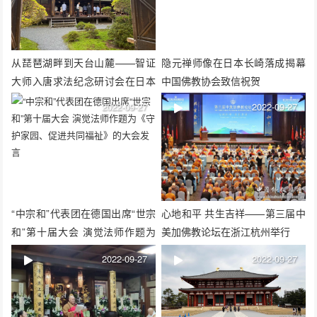
从琵琶湖畔到天台山麓——智证
隐元禅师像在日本长崎落成揭幕
大师入唐求法纪念研讨会在日本
中国佛教协会致信祝贺
三井寺举行
2022-09-27
2022-09-27
“中宗和”代表团在德国出席“世宗
心地和平 共生吉祥——第三届中
和”第十届大会 演觉法师作题为
美加佛教论坛在浙江杭州举行
《守护家园、促进共同福祉》的
2022-09-27
2022-09-27
大会发言