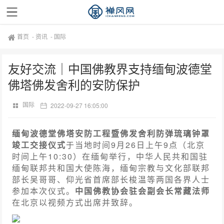
首页
-
资讯
-
国际
友好交流｜中国佛教界支持缅甸波德堂
佛塔佛发舍利的安防保护
国际
2022-09-27 16:05:00
缅甸波德堂佛塔安防工程暨佛发舍利防弹琉璃钟罩
竣工交接仪式
于当地时间9月26日上午9点（北京
时间上午10:30）在缅甸举行，中华人民共和国驻
缅甸联邦共和国大使陈海，缅甸宗教与文化部联邦
部长吴哥哥、仰光省首席部长梭温等两国各界人士
参加本次仪式。
中国佛教协会驻会副会长常藏法师
在北京以视频方式出席并致辞。