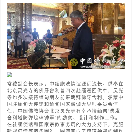
常藏副会长表示，中缅胞波情谊源远流长。供奉在
北京灵光寺的佛牙舍利曾四次赴缅巡回供奉，灵光
寺也多次接待缅甸朋友前来朝拜佛牙舍利。承蒙中
国驻缅甸大使馆和缅甸国家僧伽大导师委员会信
任，中国佛教协会北京灵光寺有幸承接缅甸“佛发
舍利塔防弹琉璃钟罩”的勘察、设计和制作工作。
在驻缅使馆和国家宗教事务局的大力支持下，克服
新冠疫情等诸多困难，圆满完成了琉璃钟罩的制作