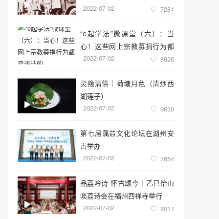
2022-07-02
7281
“e起学法”微课堂（六）：当
心！这些网上宗教募捐行为都
2022-07-02
是违法的
8926
灵隐清供｜​荷塘月色（清炒西
湖莲子）
2022-07-02
9630
第七届蕅益文化论坛在湖州安
吉举办
2022-07-02
7854
品荔吟诗 怀古颂今｜乙巳怡山
啖荔诗会在福州西禅寺举行
2022-07-02
8017