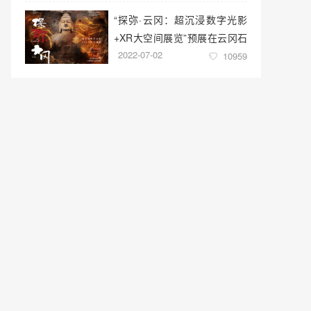
“探弥·云冈：超沉浸数字光影
+XR大空间展览”预展在云冈石
2022-07-02
窟云冈美术馆启幕
10959