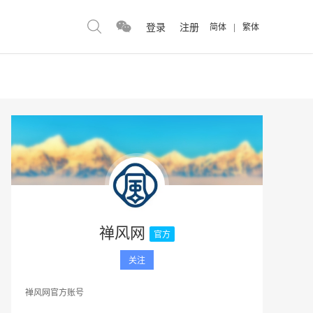
登录
注册
简体
|
繁体
禅风网
官方
关注
禅风网官方账号