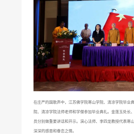
在庄严的国歌声中，江苏佛学院寒山学院、清凉学院毕业
院、清凉学院法师老师和学僧参加毕业典礼。金莲玉处长
员分别做重要讲话和开示。演心法师、李四龙教授代表寒
深深的感恩和眷恋之情。