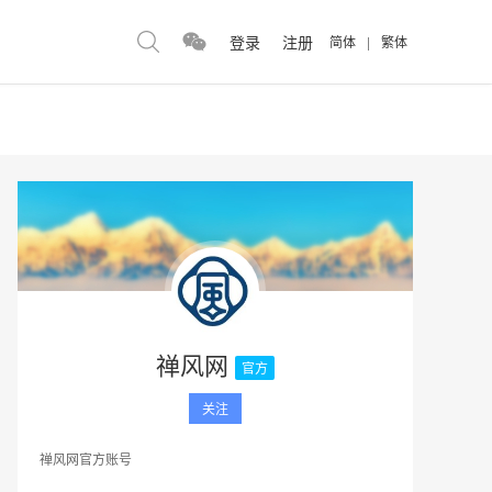
登录
注册
简体
|
繁体
禅风网
官方
关注
禅风网官方账号