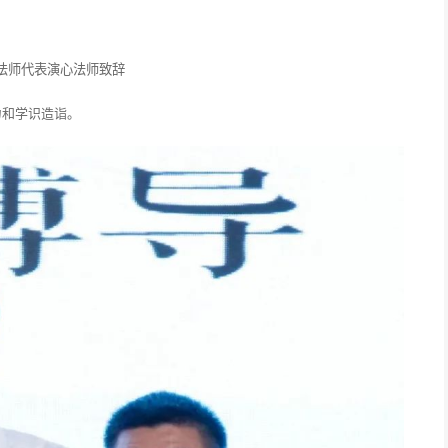
法师代表演心法师致辞
力和学识造诣。