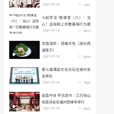
2021-07-19
7261
“e起学法”微课堂（六）：当
心！这些网上宗教募捐行为都
2021-07-19
是违法的
8912
灵隐清供｜​荷塘月色（清炒西
湖莲子）
2021-07-19
9603
第七届蕅益文化论坛在湖州安
吉举办
2021-07-19
7837
品荔吟诗 怀古颂今｜乙巳怡山
啖荔诗会在福州西禅寺举行
2021-07-19
8007