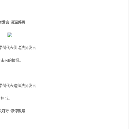
僧发言 深深感恩
学僧代表佛瑞法师发言
对未来的憧憬。
学僧代表建卿法师发言
和担当。
长叮咛 谆谆教导