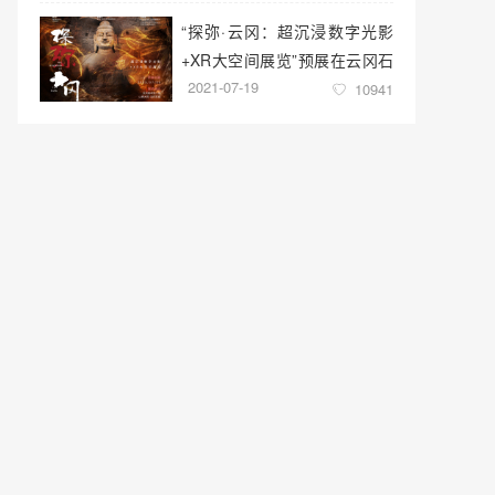
“探弥·云冈：超沉浸数字光影
+XR大空间展览”预展在云冈石
2021-07-19
窟云冈美术馆启幕
10941