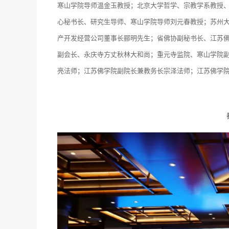
寒山学院导师温金玉教授；北京大学哲学、宗教学系教授
心秘书长、研究生导师、寒山学院导师刘元春教授；苏州
产开发经营公司董事长郦明先生；省佛协副秘书长、江苏
副会长、永庆寺方丈秋林大和尚；重元寺监院、寒山学院
亮法师；江苏佛学院副院长兼教务长宗泽法师；江苏佛学