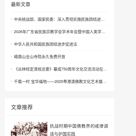
最新文章
中央统战部、国家民委：深入贯彻实施民族团结进步促进法 进一步增强中华民族凝聚力向心力
2026年广东省民族宗教学会学术年会暨中国人类学民族学研究会城市民族工作研究专业委员会更名会议在深圳召开
中华人民共和国民族团结进步促进法
峨眉山全山寺院永久免费开放
《丛林校定清规总要》纂成750周年文化交流活动在浙江金华举行
千载一时 宝华福地——2025粤港澳佛教文化艺术展在港澳成功举办
文章推荐
抗战时期中国佛教界的戒律调
适与护国实践