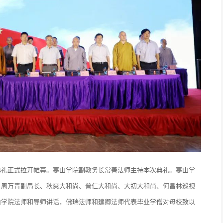
典礼正式拉开帷幕。寒山学院副教务长常善法师主持本次典礼。寒山学
、周万青副局长、秋爽大和尚、普仁大和尚、大初大和尚、何昌林巡视
山学院法师和导师讲话，佛瑞法师和建卿法师代表毕业学僧对母校致以