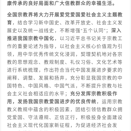
康传承的良好局面和广大信教群众的幸福生活。
全国宗教界将大力开展爱党爱国爱社会主义主题教
育
，结合学习新中国史、改革开放史、社会主义发
展史以及统一战线史，不断增强“五个认同”；
深入
推进我国宗教中国化
，以习近平总书记关于宗教工
作的重要论述为指导，以社会主义核心价值观为引
领，用中华优秀传统文化浸润，契理契机地对各宗
教的思想观念、教规制度、礼仪习俗、文化艺术等
进行系统梳理，作出符合当代中国发展进步要求的
阐释、调整、发展和扬弃，充分彰显我国宗教的中
国特色、中国风格、中国气派，不断提升宗教与社
会主义社会相适应的水平；
充分发挥宗教积极作
用，发扬我国宗教爱国进步的优良传统
，运用宗教
教义教规中蕴含的积极因素，团结引领信教群众拥
党爱国、守法遵规、正信正行，积极投身全面建设
社会主义现代化国家新征程，为促进经济社会发