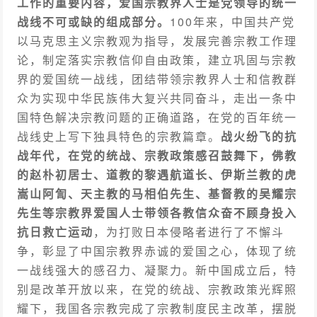
工作的重要内容，爱国宗教界人士是党领导的统一
战线不可或缺的组成部分。
100年来，中国共产党
以马克思主义宗教观为指导，发展完善宗教工作理
论，制定落实宗教信仰自由政策，建立巩固与宗教
界的爱国统一战线，团结带领宗教界人士和信教群
众为实现中华民族伟大复兴共同奋斗，走出一条中
国特色解决宗教问题的正确道路，在党的百年统一
战线史上写下独具特色的宗教篇章。
战火纷飞的抗
战年代，在党的统战、宗教政策感召鼓舞下，佛教
的赵朴初居士、道教的黎遇航道长、伊斯兰教的虎
嵩山阿訇、天主教的马相伯先生、基督教的吴耀宗
先生等宗教界爱国人士带领各教信众奋不顾身投入
抗日救亡运动
，为打败日本侵略者进行了不懈斗
争，彰显了中国宗教界赤诚的爱国之心，体现了统
一战线强大的感召力、凝聚力。新中国成立后，特
别是改革开放以来，在党的统战、宗教政策光辉照
耀下，我国各宗教完成了宗教制度民主改革，摆脱