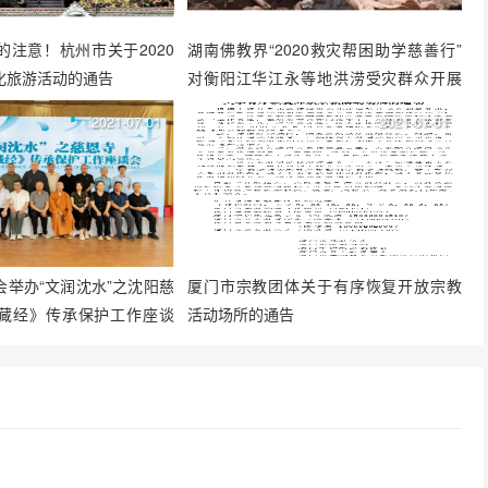
的注意！杭州市关于2020
湖南佛教界“2020救灾帮困助学慈善行”
化旅游活动的通告
对衡阳江华江永等地洪涝受灾群众开展
帮扶
2021-07-01
2021-07-01
会举办“文润沈水”之沈阳慈
厦门市宗教团体关于有序恢复开放宗教
藏经》传承保护工作座谈
活动场所的通告