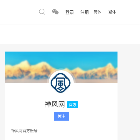
登录
注册
简体
|
繁体
禅风网
官方
关注
禅风网官方账号