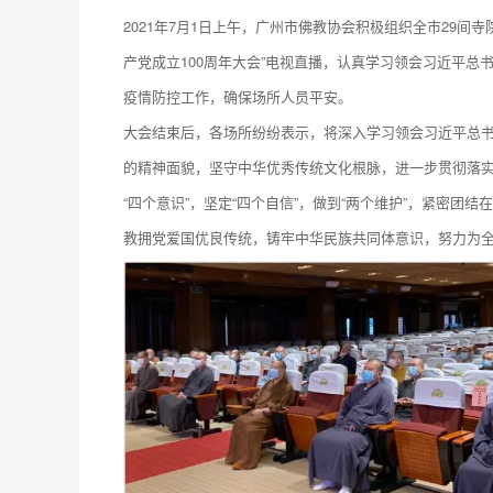
2021年7月1日上午，广州市佛教协会积极组织全市29间
产党成立100周年大会”电视直播，认真学习领会习近平总
疫情防控工作，确保场所人员平安。
大会结束后，各场所纷纷表示，将深入学习领会习近平总
的精神面貌，坚守中华优秀传统文化根脉，进一步贯彻落实
“四个意识”，坚定“四个自信”，做到“两个维护”，紧密
教拥党爱国优良传统，铸牢中华民族共同体意识，努力为