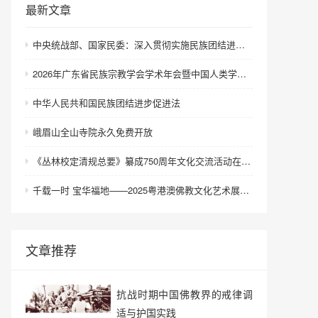
最新文章
中央统战部、国家民委：深入贯彻实施民族团结进步促进法 进一步增强中华民族凝聚力向心力
2026年广东省民族宗教学会学术年会暨中国人类学民族学研究会城市民族工作研究专业委员会更名会议在深圳召开
中华人民共和国民族团结进步促进法
峨眉山全山寺院永久免费开放
《丛林校定清规总要》纂成750周年文化交流活动在浙江金华举行
千载一时 宝华福地——2025粤港澳佛教文化艺术展在港澳成功举办
文章推荐
抗战时期中国佛教界的戒律调
适与护国实践