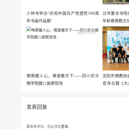
少林寺举办“庆祝中国共产党建党100周
过年要去寺院
年书画作品展”
年新春佛教文
2021-07-01
佛粥暖人心，佛爱暖天下——四川尼众
沈阳市佛教协
佛学院腊八施粥现场
恩寺古籍《大
会
发表回复
要发表评论，您必须先
登录
。