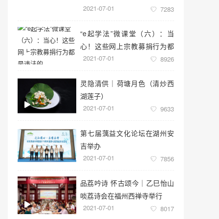
2021-07-01
7283
“e起学法”微课堂（六）：当
心！这些网上宗教募捐行为都
2021-07-01
是违法的
8926
灵隐清供｜​荷塘月色（清炒西
湖莲子）
2021-07-01
9633
第七届蕅益文化论坛在湖州安
吉举办
2021-07-01
7856
品荔吟诗 怀古颂今｜乙巳怡山
啖荔诗会在福州西禅寺举行
2021-07-01
8017