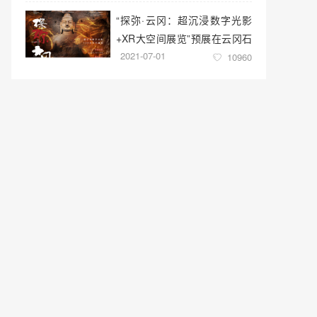
“探弥·云冈：超沉浸数字光影
+XR大空间展览”预展在云冈石
2021-07-01
窟云冈美术馆启幕
10960