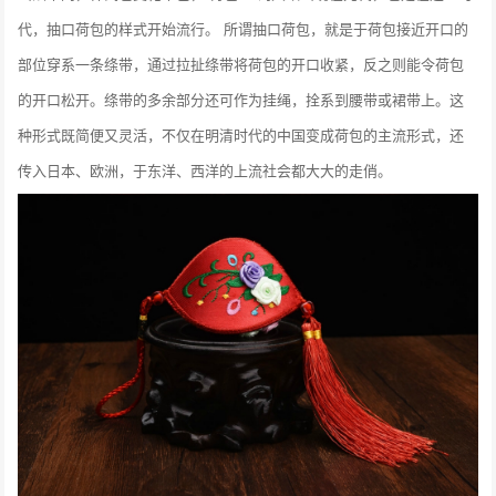
代，抽口荷包的样式开始流行。 所谓抽口荷包，就是于荷包接近开口的
部位穿系一条绦带，通过拉扯绦带将荷包的开口收紧，反之则能令荷包
的开口松开。绦带的多余部分还可作为挂绳，拴系到腰带或裙带上。这
种形式既简便又灵活，不仅在明清时代的中国变成荷包的主流形式，还
传入日本、欧洲，于东洋、西洋的上流社会都大大的走俏。