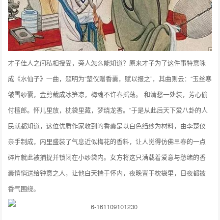
才子佳人之间私相授受，旁人怎么能知道？原来才子为了这件事特意咏
成《水仙子》一曲，题明为“楚仪赠香囊，赋以报之”，其曲则云：“玉丝寒
皱雪纱囊，金剪裁成冰笋凉，梅魂不许春摇荡。 和清愁一处装，芳心偷
付檀郎。怀儿里放，枕袋里藏，梦绕龙香。”于是从此后天下爱八卦的人
民就都知道，这位优质作家收到的香囊是以白色绉纱为材料，由李楚仪
亲手制成，内里盛装了气息近似梅花的香料，让人觉得仿佛早春的一点
碎片就此被捕捉并锁闭在小纱袋内。女方将这只满载着爱意与愁绪的香
囊悄悄送给钟意之人，让他白天揣于怀内，夜晚置于枕袋里，日夜都被
香气围绕。