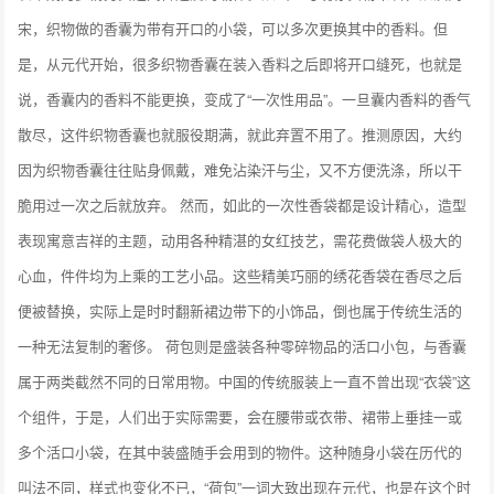
宋，织物做的香囊为带有开口的小袋，可以多次更换其中的香料。但
是，从元代开始，很多织物香囊在装入香料之后即将开口缝死，也就是
说，香囊内的香料不能更换，变成了“一次性用品”。一旦囊内香料的香气
散尽，这件织物香囊也就服役期满，就此弃置不用了。推测原因，大约
因为织物香囊往往贴身佩戴，难免沾染汗与尘，又不方便洗涤，所以干
脆用过一次之后就放弃。 然而，如此的一次性香袋都是设计精心，造型
表现寓意吉祥的主题，动用各种精湛的女红技艺，需花费做袋人极大的
心血，件件均为上乘的工艺小品。这些精美巧丽的绣花香袋在香尽之后
便被替换，实际上是时时翻新裙边带下的小饰品，倒也属于传统生活的
一种无法复制的奢侈。 荷包则是盛装各种零碎物品的活口小包，与香囊
属于两类截然不同的日常用物。中国的传统服装上一直不曾出现“衣袋”这
个组件，于是，人们出于实际需要，会在腰带或衣带、裙带上垂挂一或
多个活口小袋，在其中装盛随手会用到的物件。这种随身小袋在历代的
叫法不同，样式也变化不已，“荷包”一词大致出现在元代，也是在这个时