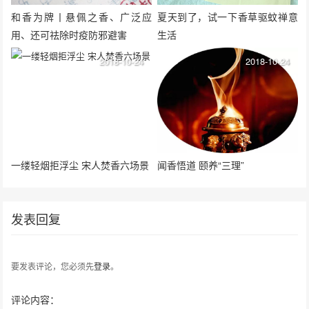
和香为牌丨悬佩之香、广泛应
夏天到了，试一下香草驱蚊禅意
用、还可祛除时疫防邪避害
生活
2018-10-24
2018-10-24
一缕轻烟拒浮尘 宋人焚香六场景
闻香悟道 颐养“三理”
发表回复
要发表评论，您必须先
登录
。
评论内容：