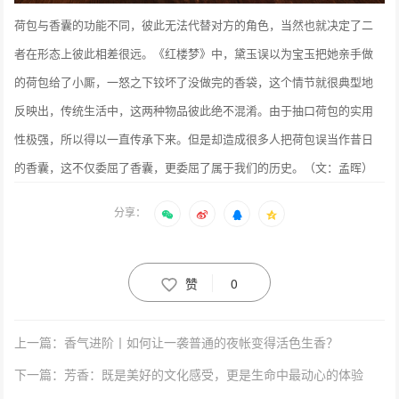
荷包与香囊的功能不同，彼此无法代替对方的角色，当然也就决定了二
者在形态上彼此相差很远。《红楼梦》中，黛玉误以为宝玉把她亲手做
的荷包给了小厮，一怒之下铰坏了没做完的香袋，这个情节就很典型地
反映出，传统生活中，这两种物品彼此绝不混淆。由于抽口荷包的实用
性极强，所以得以一直传承下来。但是却造成很多人把荷包误当作昔日
的香囊，这不仅委屈了香囊，更委屈了属于我们的历史。（文：孟晖）
分享：
赞
0
上一篇：香气进阶丨如何让一袭普通的夜帐变得活色生香？
下一篇：芳香：既是美好的文化感受，更是生命中最动心的体验