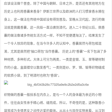
应该设法做个普查，除了中国与朝鲜、日本之外，是否还有其他地方在
历史上也利用香囊来香身？伊斯兰世界以及欧洲的人们习惯拿香水擦在
身上，这一做法在传统中国却没有得到普及。至晚从汉代起，流行的做
法就是佩戴香囊，这一风俗一直沿袭到清代。进入二十世纪以后，佩香
囊的做法像诸多传统生活方式一样，不知不觉便遭淘汰了。结果发生了
一个令人惊异的现象，在当今许多人的认知中，香囊居然与荷包相混
淆，尤其是居然把“抽口荷包”当作香囊。 历史上的“香囊”一名下包涵了多
种材质、多种形式。大体上可分为两类，一类是金银、玉、翠等硬材制
作的小盒，盒面镂空以散发香气；一类则是纱、罗、锦、锻等织物缝成
的软质小袋，到了明清时也称为“香袋”。
织物做的香囊一般拴系在内衣上，是与一个人的身体最为亲近的小物
件，往往由女性亲手精心绣、缝而成，所以，不奇怪的是，这种散香小
袋常成为多情男女之间传达爱的载体。从出土与现存实物来看，从汉到