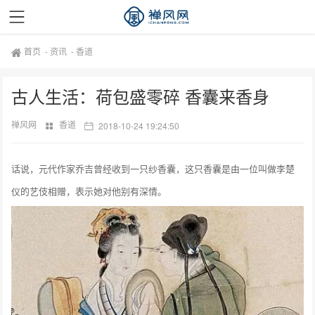
首页
-
资讯
-
香道
古人生活：荷包盛零碎 香囊来香身
禅风网
香道
2018-10-24 19:24:50
话说，元代作家乔吉曾经收到一只纱香囊，这只香囊是由一位叫做李楚
仪的艺伎相赠，表示她对他别有深情。