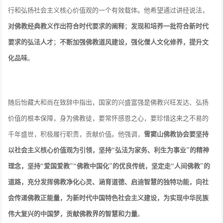
行和弘扬社会主义核心价值观的一个有效载体。他希望通过讲经说法，
对佛教经典教义作出符合时代要求的阐释
；
发现和培养一批符合新时代
要求的弘法人才
；
不断加强佛教道风建设，强化僧人文化修养，提升文
化品味
。
随后怡藏大和尚在致辞中指出，国家的兴盛富强是佛教兴旺发达、弘扬
价值的根本保障，身为佛教徒，要常怀感恩之心，要珍惜这来之不易的
千年盛世，积极履行职责，贡献价值。他强调，
雪窦山佛教协会要坚持
以社会主义核心价值观为引领，坚持“弘法为家务、利生为事业”的精神
理念，坚持“爱国爱教”“佛教中国化”的优良传统，坚定走“人间佛教”的
道路，充分发挥佛教净化心灵、涵育道德、启迪智慧的独特功能，向社
会传递佛教正能量，为新时代中国特色社会主义建设，为实现中华民族
伟大复兴的中国梦，贡献佛教界的智慧和力量
。