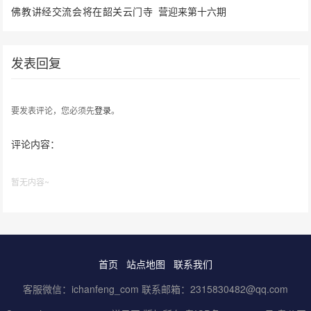
佛教讲经交流会将在韶关云门寺
营迎来第十六期
举行
发表回复
要发表评论，您必须先
登录
。
评论内容：
暂无内容~
首页
站点地图
联系我们
客服微信：ichanfeng_com 联系邮箱：2315830482@qq.com