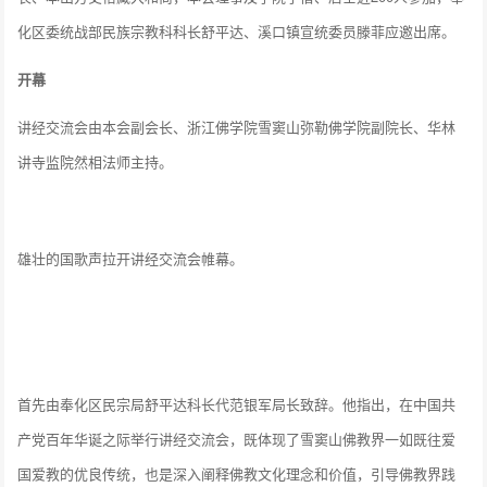
化区委统战部民族宗教科科长舒平达、溪口镇宣统委员滕菲应邀出席。
开幕
讲经交流会由本会副会长、浙江佛学院雪窦山弥勒佛学院副院长、华林
讲寺监院然相法师主持。
雄壮的国歌声拉开讲经交流会帷幕。
首先由奉化区民宗局舒平达科长代范银军局长致辞。他指出，在中国共
产党百年华诞之际举行讲经交流会，既体现了雪窦山佛教界一如既往爱
国爱教的优良传统，也是深入阐释佛教文化理念和价值，引导佛教界践