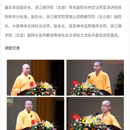
最后本会副会长、浙江佛学院（总部）常务副院长持定法师宣读讲经规
则和评分标准。副会长、浙江佛学院雪窦山弥勒佛学院（女众部）副院
长、大慈禅寺住持妙治法师，副会长、资圣禅寺监院惟祥法师，浙江佛
学院（总部）副院长张伟教授等担任此次讲经交流会评委及颁奖嘉宾。
讲经交流