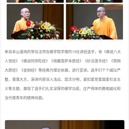
来自本山道场的常住法师及佛学院学僧的13位讲经选手，依《佛说八大
人觉经》《佛说阿弥陀经》《地藏菩萨本愿经》《妙法莲华经》《梵网
大愿经》《金刚经》等经典为理论依据，进行宣讲。选手们个个威仪严
整，落落大方，演讲内容深入浅出、层次分明，紧扣爱党爱国爱社会主
义等主题，展现了选手们扎实深厚的佛学功底、庄严得体的教相威仪和
当代僧青年的精神风貌。