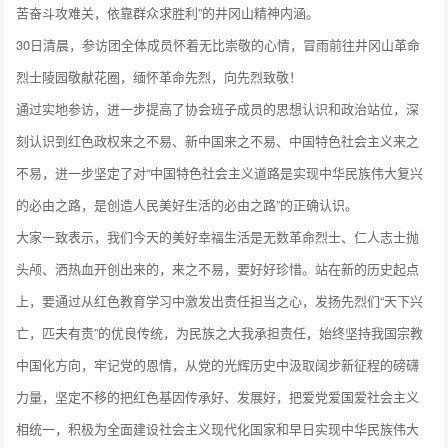
苦奋斗攻难关，依靠群众求胜利”的井冈山精神内涵。
30日清晨，参访团全体成员怀着无比崇敬的心情，冒雨前往井冈山革命
烈士陵园敬献花圈，缅怀革命先烈，向先烈致敬！
通过实地参访，进一步提高了协会班子成员的思想认识和政治站位，深
刻认识到红色政权来之不易、新中国来之不易、中国特色社会主义来之
不易，进一步坚定了对“中国特色社会主义道路是实现中华民族伟大复兴
的必由之路，是创造人民美好生活的必由之路”的正确认识。
大家一致表示，我们今天的美好幸福生活是无数革命烈士、仁人志士抛
头颅、洒热血开创出来的，来之不易，要好好珍惜。站在新的历史起点
上，要通过从红色教育学习中激发出责任担当之心，发扬先烈们“天下兴
亡，匹夫有责”的优良传统，为民族之大我承担责任，始终坚持我国宗教
中国化方向，牢记党的恩情，从党的光辉历史中汲取阔步新征程的磅礴
力量，坚定不移的把红色基因传承好、发展好，把爱党爱国爱社会主义
相统一，积极为全面建设社会主义现代化国家和早日实现中华民族伟大