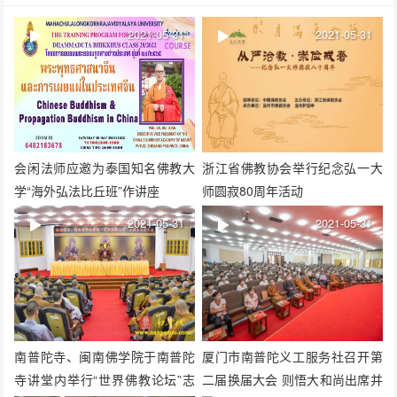
2021-05-31
2021-05-31
会闲法师应邀为泰国知名佛教大
浙江省佛教协会举行纪念弘一大
学“海外弘法比丘班”作讲座
师圆寂80周年活动
2021-05-31
2021-05-31
南普陀寺、闽南佛学院于南普陀
厦门市南普陀义工服务社召开第
寺讲堂内举行“世界佛教论坛”志
二届换届大会 则悟大和尚出席并