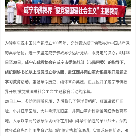
为隆重庆祝中国共产党成立100周年，充分表达咸宁佛教界对中国共产党
的真挚感情，进一步坚定咸宁佛教界永远听党话、跟党走的决心
，5月28
日至30日，咸宁市佛教协会在咸宁市委统战部（市民宗委）的指导下，
组织副秘书长以上成员成立参访团，赴江西井冈山革命根据地开展党史
学习教育活动
，重温革命历史，缅怀革命英烈，正式拉开了咸宁市佛教
界开展“爱党爱国爱社会主义”主题教育活动的序幕。
29日上午，参访团顶着风雨，先后瞻仰了黄洋界哨所、红军造币厂旧
址、小井红军医院、大井毛泽东旧居、井冈山革命博物馆等红色教育基
地。大家以崇高的敬意深切缅怀在井冈山斗争中牺牲的革命烈士，深刻
体会革命先烈们用生命诠释出的“坚定执着追理想，实事求是创新路，艰