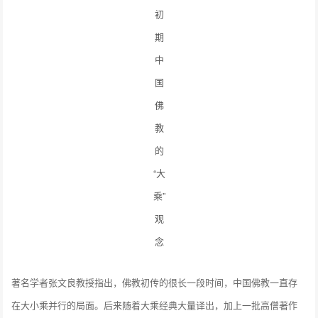
初
期
中
国
佛
教
的
“大
乘”
观
念
著名学者张文良教授指出，佛教初传的很长一段时间，中国佛教一直存
在大小乘并行的局面。后来随着大乘经典大量译出，加上一批高僧著作