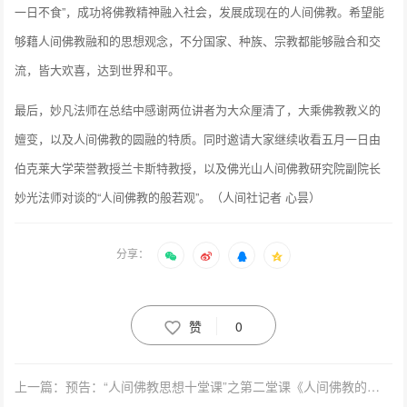
一日不食”，成功将佛教精神融入社会，发展成现在的人间佛教。希望能
够藉人间佛教融和的思想观念，不分国家、种族、宗教都能够融合和交
流，皆大欢喜，达到世界和平。
最后，妙凡法师在总结中感谢两位讲者为大众厘清了，大乘佛教教义的
嬗变，以及人间佛教的圆融的特质。同时邀请大家继续收看五月一日由
伯克莱大学荣誉教授兰卡斯特教授，以及佛光山人间佛教研究院副院长
妙光法师对谈的“人间佛教的般若观”。（人间社记者 心昙）
分享：
赞
0
上一篇：预告：“人间佛教思想十堂课”之第二堂课《人间佛教的教义观》将于4月1日播出