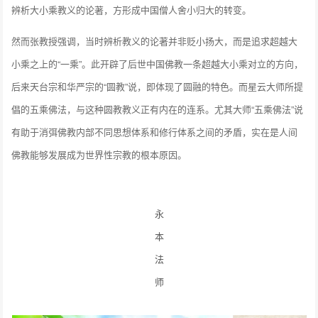
辨析大小乘教义的论著，方形成中国僧人舍小归大的转变。
然而张教授强调，当时辨析教义的论著并非贬小扬大，而是追求超越大
小乘之上的“一乘”。此开辟了后世中国佛教一条超越大小乘对立的方向，
后来天台宗和华严宗的“圆教”说，即体现了圆融的特色。而星云大师所提
倡的五乘佛法，与这种圆教教义正有内在的连系。尤其大师“五乘佛法”说
有助于消弭佛教内部不同思想体系和修行体系之间的矛盾，实在是人间
佛教能够发展成为世界性宗教的根本原因。
永
本
法
师