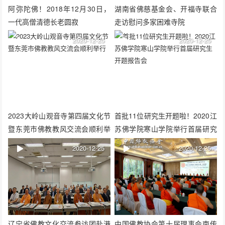
阿弥陀佛！2018年12月30日，
湖南省佛慈基金会、开福寺联合
一代高僧清德长老圆寂
走访慰问多家困难寺院
2020-12-25
2020-12-25
2023大岭山观音寺第四届文化节
首批11位研究生开题啦！2020江
暨东莞市佛教教风交流会顺利举
苏佛学院寒山学院举行首届研究
行
生开题报告会
2020-12-25
2020-12-25
辽宁省佛教文化交流参访团赴港
中国佛教协会第十届理事会南传