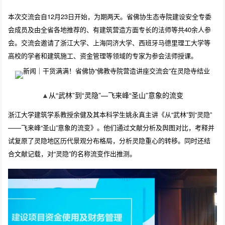
本次交流会自12月23日开始，为期两天。省佛协生态寺院建设安全专委
会成员及由全省各地推荐的、有建筑营造方面专长的法师等共40余人参
会。交流会邀请了浙江大学、上海同济大学、西班牙马德里理工大学等
高校的学者和建筑施工、资金管理等领域的专家为参会法师授课。
▲
从“武林”到“灵隐”—飞来峰“圣山”意象的流变
浙江大学建筑学系教授余健及其本科学生姚永真主讲《从“武林”到“灵隐”
——飞来峰“圣山”意象的流变》。他们通过文献分析及舆图对比，考释并
试复原了灵隐地区历代景观分布格局，分析灵隐重心的转移。同时还结
合文献记载，对“灵隐”的名称流变作出推测。