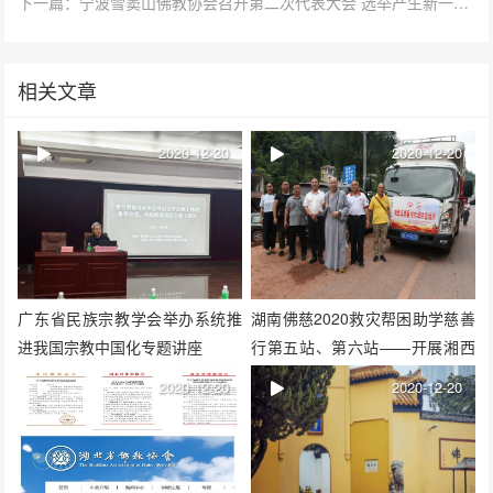
下一篇：宁波雪窦山佛教协会召开第二次代表大会 选举产生新一届领导班子
相关文章
2020-12-20
2020-12-20
广东省民族宗教学会举办系统推
湖南佛慈2020救灾帮困助学慈善
进我国宗教中国化专题讲座
行第五站、第六站——开展湘西
凤凰县沱江镇洪灾赈济
2020-12-20
2020-12-20