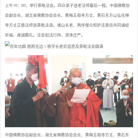
上午10：00，举行荼毗法会。四众弟子送老法师最后一程。中国佛教协
会副会长、湖北省佛教协会会长、黄梅五祖寺方丈、黄石东方山弘化禅
寺方丈正慈法师说荼毗法语。诸山长老、两序僧众和护法善信共同诵经
祈福，虔诚瞻礼。法会如法行持，清净庄严。
中国佛教协会副会长，湖北省佛教协会会长，黄梅五祖寺方丈、黄石东