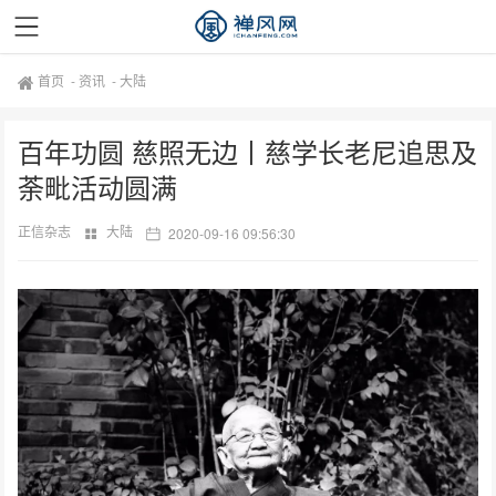
首页
-
资讯
-
大陆
百年功圆 慈照无边丨慈学长老尼追思及
荼毗活动圆满
正信杂志
大陆
2020-09-16 09:56:30