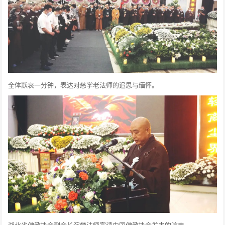
全体默哀一分钟，表达对慈学老法师的追思与缅怀。
湖北省佛教协会副会长演觉法师宣读中国佛教协会发来的唁电。