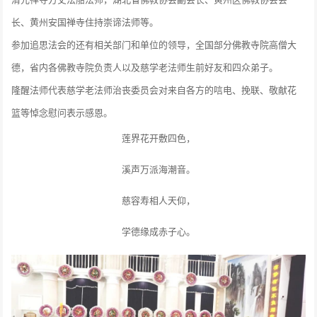
长、黄州安国禅寺住持崇谛法师等。
参加追思法会的还有相关部门和单位的领导，全国部分佛教寺院高僧大
德，省内各佛教寺院负责人以及慈学老法师生前好友和四众弟子。
隆醒法师代表慈学老法师治丧委员会对来自各方的唁电、挽联、敬献花
篮等悼念慰问表示感恩。
莲界花开敷四色，
溪声万派海潮音。
慈容寿相人天仰，
学德缘成赤子心。