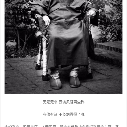
无是无非 云淡风轻离尘界
有修有证 不负烟霞得了脱
金炉香冷，般若舟沉，人天眼灭。湖北省佛教协会咨议委员会主席、武