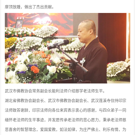
摩顶放踵，做出了杰出贡献。
武汉市佛教协会常务副会长能利法师介绍慈学老法师生平。
湖北省佛教协会副会长、武汉市佛教协会副会长、武汉莲溪寺住持印宗
法师致答谢辞，印宗法师向各位来宾表示衷心的感谢，与四众弟子一同
缅怀老法师的生平事迹，并发愿传承老法师的悲心愿力，秉承老法师慈
悲喜舍的智慧理念，爱国爱教，如法如律，为庄严佛土、利乐有情，为