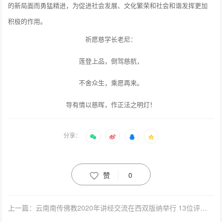
的新局面而勇猛精进，为促进社会发展、文化繁荣和社会和谐发挥更加
积极的作用。
祈愿慈学长老尼：
莲登上品，倒驾慈航，
不舍众生，乘愿再来。
导有情以慈晖，作正法之明灯！
分享：
赞
0
上一篇：云南南传佛教2020年讲经交流在西双版纳举行 13位评委进行评审