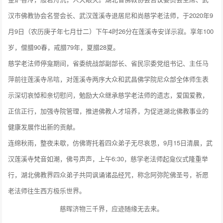
汉市佛教协会名誉会长、武汉莲溪寺退居尼和尚慈学老法师，于2020年9
月9日（农历庚子年七月廿二）下午4时26分在莲溪寺安详示寂。享年100
岁，僧腊90春，戒腊79年，夏腊28夏。
慈学老法师停龛期间，省委统战部副部长、省民宗委党组书记、主任马
萍前往莲溪寺吊唁，对莲溪寺两序大众和武昌佛学院尼众部全体师生表
示深切哀悼和亲切慰问，勉励大众继承慈学老法师的遗志，爱国爱教，
正信正行，加强寺院管理，推进佛教人才培养，为促进湖北佛教事业的
健康发展作出新的贡献。
连绵秋雨，整夜未歇，仿佛寄托着四众弟子无尽哀思，9月15日清晨，武
汉莲溪寺梵音如潮，佛号声声，上午6:30，慈学老法师起龛仪式隆重举
行，湖北佛教界四众弟子共同讽诵诸品经咒，称念阿弥陀佛圣号，祈愿
老法师往生西方极乐世界。
慈晖济物三千界，应迹随缘无去来。