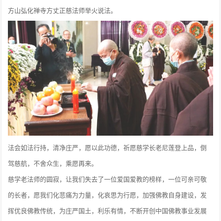
方山弘化禅寺方丈正慈法师举火说法。
法会如法行持，清净庄严，愿以此功德，祈愿慈学长老尼莲登上品，倒
驾慈航，不舍众生，乘愿再来。
慈学老法师的圆寂，让我们失去了一位爱国爱教的榜样，一位可亲可敬
的长者，愿我们化悲痛为力量，化哀思为行愿，加强佛教自身建设，发
挥优良佛教传统，为庄严国土，利乐有情，不断开创中国佛教事业发展