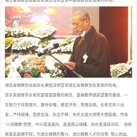
湖北省佛教协会副会长果胜法师宣读湖北省佛教协会发来的唁电。
百岁高僧慈学长老尼是爱国爱教的典范，是佛教界德高望重的耆宿，一
生致力于培育僧才、建寺安僧、慈悲济世、普施法雨。长老尼年少出
家，严持戒律，悲愿宏深，矢志不移，亲炙太虚大师等大德高僧，传承
“人间佛教”思想，中兴莲溪道风，高竖南山戒幢，创办爱道培训班， 协助
恢复武昌佛学院，为湖北佛教的重兴、湖北佛教人才的培育, 呕心沥血、