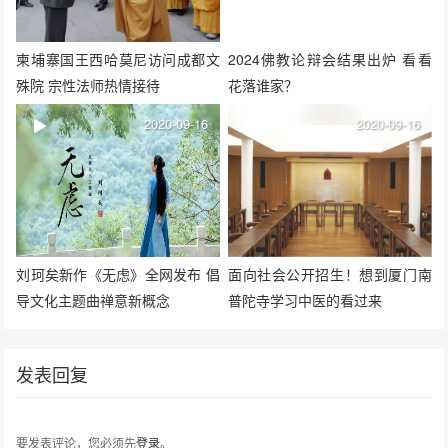
柬埔寨国王西哈莫尼访问成都文
2024佛教论辩会结果出炉 看看
殊院 宗性法师热情接待
花落谁家？
2020-09-16
2020-09-16
刘珂矣新作《无虑》全网发布 倡
面向社会公开招生！想到厦门南
导文化主题曲禅意新概念
普陀寺学习中医的看过来
发表回复
要发表评论，您必须先
登录
。