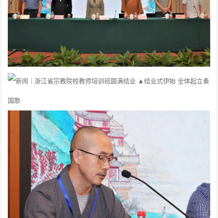
▲结业式伊始 全体起立奏
国歌