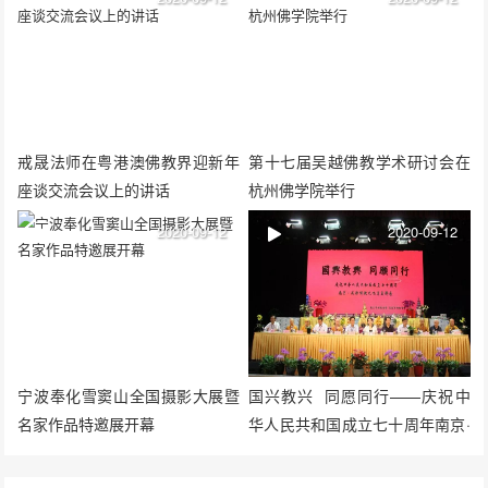
戒晟法师在粤港澳佛教界迎新年
第十七届吴越佛教学术研讨会在
座谈交流会议上的讲话
杭州佛学院举行
2020-09-12
2020-09-12
宁波奉化雪窦山全国摄影大展暨
国兴教兴 同愿同行——庆祝中
名家作品特邀展开幕
华人民共和国成立七十周年南京·
成都佛教文化书画联展在鸡鸣寺
召开