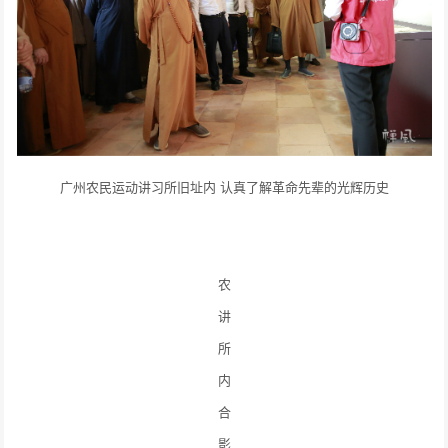
广州农民运动讲习所旧址内 认真了解革命先辈的光辉历史
农
讲
所
内
合
影