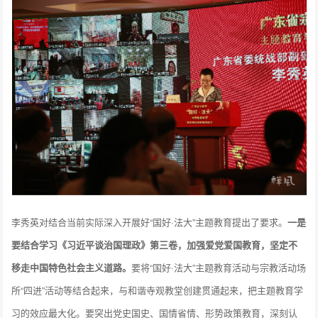
李秀英对结合当前实际深入开展好“国好·法大”主题教育提出了要求。
一是
要结合学习《习近平谈治国理政》第三卷，加强爱党爱国教育，坚定不
移走中国特色社会主义道路。
要将“国好·法大”主题教育活动与宗教活动场
所“四进”活动等结合起来，与和谐寺观教堂创建贯通起来，把主题教育学
习的效应最大化。要突出党史国史、国情省情、形势政策教育，深刻认