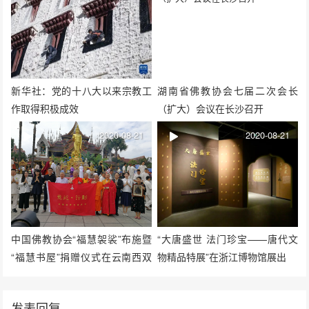
新华社：党的十八大以来宗教工
湖南省佛教协会七届二次会长
作取得积极成效
（扩大）会议在长沙召开
2020-08-21
2020-08-21
中国佛教协会“福慧袈裟”布施暨
“大唐盛世 法门珍宝——唐代文
“福慧书屋”捐赠仪式在云南西双
物精品特展”在浙江博物馆展出
版纳总佛寺举行
发表回复