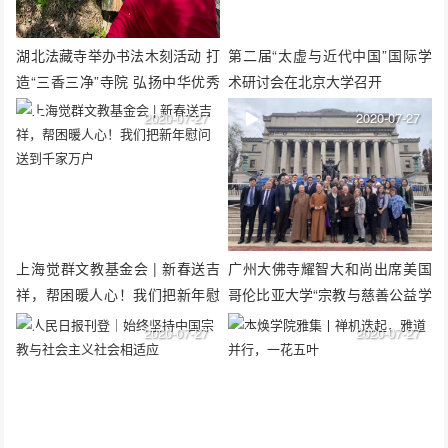
湖北法藏寺举办书法木刻活动 打
第二届“太虚与近代中国”国际学
造“三香三净”寺院 弘扬中华优秀
术研讨会在北京大学召开
传统文化
2020-07-27
2020-07-27
上海觉群文教基金会 | 新春送吉
广州大佛寺耀智大和尚出席美国
祥，帮困暖人心！我们把新年慰
哥伦比亚大学“宗教与慈善公益学
问送到千家万户
术研讨会”
2020-07-27
2020-07-27