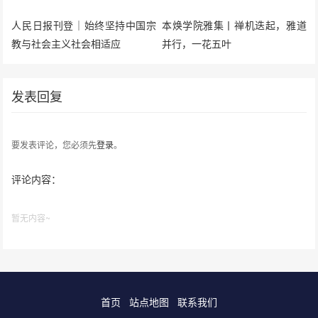
人民日报刊登｜始终坚持中国宗
本焕学院雅集丨禅机迭起，雅道
教与社会主义社会相适应
并行，一花五叶
发表回复
要发表评论，您必须先
登录
。
评论内容：
暂无内容~
首页
站点地图
联系我们