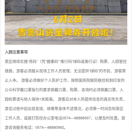
入园注意事项
景区继续实施“亮码”（凭“健康码”“甬行码”绿码或甬行证）购票、入园管控
措施，游客必须服从现场工作人员管理，无法提供“绿码”的市民、游客禁
止入寺。 游客必须做好个人防护工作，按照国务院联防联控机制印发的
公众科学戴口罩指引的要求佩戴口罩，购票、咨询时必须佩戴口罩，入
园检票请与他人保持1米距离。 游客应对本人所提供信息的真实性负责，
游览过程中如出现发烧、咳嗽等身体不适情况，必须第一时间告知景区
工作人员，或拨打防控办公室电话0574—88888567，以便及时处置。旅
游咨询服务电话：0574—88880992。