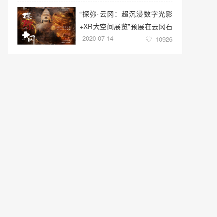
“探弥·云冈：超沉浸数字光影
+XR大空间展览”预展在云冈石
2020-07-14
窟云冈美术馆启幕
10926