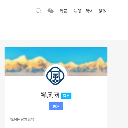
登录
注册
简体
|
繁体
禅风网
官方
关注
禅风网官方账号