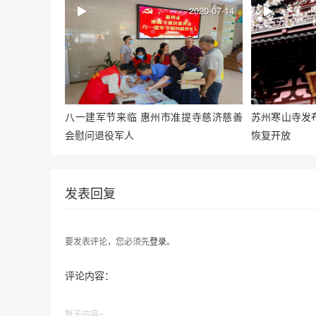
2020-07-14
八一建军节来临 惠州市准提寺慈济慈善
苏州寒山寺发布
会慰问退役军人
恢复开放
发表回复
要发表评论，您必须先
登录
。
评论内容：
暂无内容~