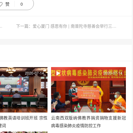
赞
0
20年毕业典礼 院长怡藏大和尚寄语勉励
下一篇：爱心厦门 感恩有你 | 南普陀寺慈善会举行三伏贴义诊活动
2020-07-14
2020-07-14
师佛教英语培训班开班 宗性
云南西双版纳佛教界捐资捐物支援新冠
键词
病毒感染肺炎疫情防控工作