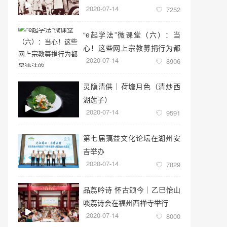
2020-07-14
7252
“e起学法”微课堂（六）：当
心！这些网上宗教募捐行为都
2020-07-14
是违法的
8906
灵隐清供｜​荷塘月色（清炒西
湖莲子）
2020-07-14
9591
第七届蕅益文化论坛在湖州安
吉举办
2020-07-14
7829
品荔吟诗 怀古颂今｜乙巳怡山
啖荔诗会在福州西禅寺举行
2020-07-14
8000