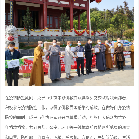
在疫情防控期间，咸宁市佛协带领佛教界认真落实党委政府决策部署，
积极参与疫情防控工作，取得了佛教界零感染的成效。在做好自身疫情
防控的同时，咸宁市佛协还踊跃开展募捐活动，组织广大信众为抗疫工
作捐款捐物，共向医院、公安、环卫等一线抗疫单位捐赠所募集的现金
和口罩、防护服、消毒液、酒精、呼吸机、方便面、牛奶等防疫、生活