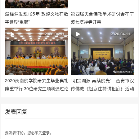
藏经洞发现125年 敦煌文物在数
第四届天台佛教学术研讨会在宁
字世界“重聚”
波七塔禅寺开幕
2020-04-11
2020-04-11
2020闽南佛学院研究生毕业典礼
“明宗溯源 再续佛光”—西安市汉
隆重举行 30位研究生顺利通过论
传佛教《祖庭住持讲祖庭》活动
文答辩
在密宗祖庭西安大兴善寺举办
发表回复
要发表评论，您必须先
登录
。