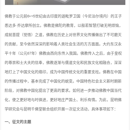
佛教于公元前6∽5世纪由古印度的迦毗罗卫国（今尼泊尔境内）的王子
悉达多·乔达摩所创立。佛教是佛陀的教育，以般若智慧打破无明烦恼，
成就菩提（觉悟）之道，佛教在历史上对世界文化传播做出了不可磨灭
的贡献，至今依然深深的影响着人类社会生活的方方面面。大约东汉永
平十年（公元67年）佛教由西向东传入我国。佛教传入之后，由于皇权
的尊崇和士大夫的信奉，佛教逐渐与儒道文化和民族文化相融合，深深
地打上了中国文化的烙印，成为中国传统文化的重要支柱。佛教在中国
的传播过程中，基本完成了中国化的蜕变。中国特色社会主义新时期新
阶段，对佛教中国化提出了更高的要求。如何进一步推动佛教中国当代
化，使之更好地与时俱进，更好地庄严国土、利乐有情。为此，昆明佛
学研究会与昆明千佛堂联合组织开展一次征文活动，具体事项如下：
一、征文的主题