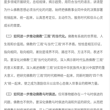
度多领域开展研究，总结规律，揭示趋势，用符合当代的语言，讲清楚
为什么佛教思想必须当代化的问题，始终把佛教事业同中央的决策部署
衔接起来、统一起来，认真思考定位，主动作为，服务时代和信众心灵
成长的需要。
（二）如何进一步推动佛教“三观”的当代化。
佛教有系统的世界观、人
生观和价值观。佛教的“三观”与当代“三观”并不矛盾。恰恰是相互印证，
指向相同，取向相同，差别是境界不同、路径不同、方法不同，表述不
同。要深化对佛教“三观”当代化的研究，深入揭示新时代弘扬佛教“三观”
的意义和要求。深入阐述佛教“三观”对实现中华民族伟大复兴中国梦的重
大意义，把研究佛教的“三观”同时代精神统一起来，同新时期的“四个伟
大”统一起来，使之成为激励信众以出世心态做入世事业的精神力量。
（三）如何进一步推动佛教与时俱进。
任何事物都存在一个与时俱进的
问题，佛教也不例外。要深化佛教与时俱进内涵和外延的研究，从而把
握佛教与时俱进的规律。深入门阐述佛教更好地与新时期新阶段新任务