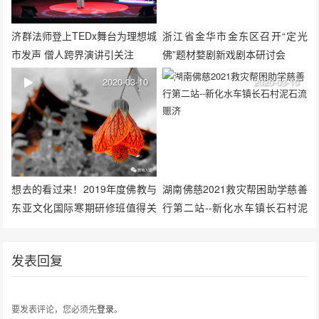
济群法师登上TEDx舞台为理想城
浙江省金华市金东区召开“定光
市发声 僧人跨界演讲引关注
佛”题材婺剧新戏剧本研讨会
2020-03-10
2020-03-10
想去的看过来！2019年度佛教与
湖南佛慈2021救灾帮困助学慈善
东亚文化国际寒期研修班值得关
行第二站--新化水车镇长石村泥
注
石流赈济
发表回复
要发表评论，您必须先
登录
。