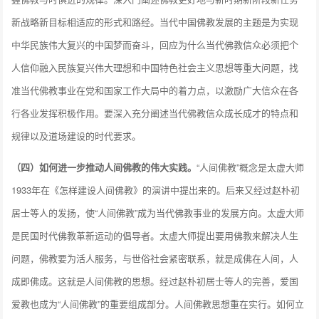
新战略新目标相适应的形式和路经。当代中国佛教发展的主题是为实现
中华民族伟大复兴的中国梦而奋斗，回应为什么当代佛教信众必须把个
人信仰融入民族复兴伟大理想和中国特色社会主义思想等重大问题，找
准当代佛教事业在党和国家工作大局中的着力点，以激励广大信众在各
行各业发挥积极作用。要深入充分阐述当代佛教信众成长成才的特点和
规律以及道场建设的时代要求。
（四）如何进一步推动人间佛教的伟大实践。
“人间佛教”概念是太虚大师
1933年在《怎样建设人间佛教》的演讲中提出来的。后来又经过赵朴初
居士等人的发扬，使“人间佛教”成为当代佛教事业的发展方向。太虚大师
是民国时代佛教革新运动的倡导者。太虚大师提出要用佛教来解决人生
问题，佛教要为活人服务，与世俗社会紧密联系，就是成佛在人间，人
成即佛成。这就是人间佛教的思想。经过赵朴初居士等人的完善，爱国
爱教也成为“人间佛教”的重要组成部分。人间佛教思想重在实行。如何立