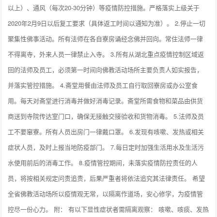
以上）、通风（每次20-30分钟）等疫情防控措施。严格落实上级关于
2020年2月9日以后复工要求（具体返工时间以通知为准）。 2.停止一切
聚集性佛事活动。所有法师在各自寮房诵经念佛并回向。常住法师一律
不得离寺，外来人员一律禁止入寺。 3.所有从湖北重点疫情控制区域返
回的法师及员工，必须第一时间向佛教活动场所主要负责人如实报告，
并落实管控措施。 4.斋堂用餐由法师及员工自行取回寮房或办公室食
用。每天对斋堂进行消毒并做好消毒记录。斋堂所需食物和菜品由供货
商送到寺院传达室门口，确保无接触交接验收和货物消毒。 5.法师及员
工不要窜寮。所有人员出房门一律戴口罩。 6.发现有咳嗽、发热或相关
症状人员，及时上报当地防疫部门。 7.每日定时加强生活用水及生活污
水使用前后的消毒工作。 8.疫情管控期间，未落实疫情防控责任的人
员，将按相关规定问责追责，后果严重者将依法追究其法律责任。 希望
全省佛教活动场所以疫情观无常，以隔离作道场，安心修学，为疫情管
控尽一份心力。 附： 有以下显性症状者需隔离观察： 咳嗽、咳痰、发热