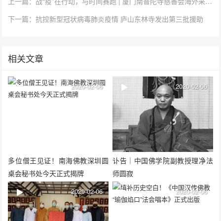
上一篇：战“疫”在行动，与时间赛跑 | 厦门南普陀寺慈善会海外采购第二批21万个口罩顺利运抵回国
下一篇：抗控新型冠状病毒肺炎疫情 庐山东林寺发出第三批援助
相关文章
2020-02-06
2020-02-06
多位僧王见证！南海佛教深圳圆
讣告｜中国佛学院副教授理净法
桌会秘书处今天正式揭牌
师圆寂
2020-02-06
2020-02-06