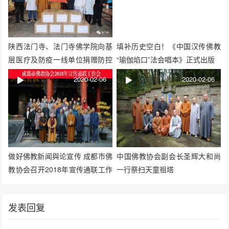
陕西法门寺、法门寺佛学院向基
填补历史空白！《中国汉传佛教
层医疗及防疫一线单位捐赠防控
“瑜伽焰口”法会唱本》正式出版
物资
2020-02-06
2020-02-06
做好佛教新闻與论宣传 成都市佛
中国佛教协会副会长圣辉大和尚
教协会召开2018年宣传通联工作
一行祭扫天童祖塔
会
发表回复