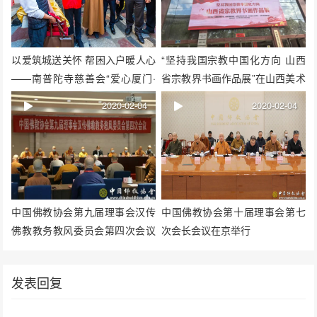
以爱筑城送关怀 帮困入户暖人心
“坚持我国宗教中国化方向 山西
——南普陀寺慈善会“爱心厦门·
省宗教界书画作品展”在山西美术
爱暖万家”启动
馆举行
2020-02-04
2020-02-04
中国佛教协会第九届理事会汉传
中国佛教协会第十届理事会第七
佛教教务教风委员会第四次会议
次会长会议在京举行
暨汉传佛教教务教风建设研讨班
在京举行
发表回复