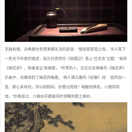
无独有偶，古希腊也有赞美慢生活的谚语：“悠闲是智慧之母。”文人笔下
一些关于听香的描述，如元代伊世珍《琅嬛记》卷上“庄氏女”记载：“每弄
《梅花弄》，闻者皆云‘有暗香’。”听琴的人，在庄氏女弹奏的《梅花弄》
乐曲中，仿佛闻到了梅花的暗香。 明人谭元春的《初春》诗：“寂然自一
堂，斯心未有托。何以栩栩间，妙香过而掠？相触领其机，六根同知
觉。”妙香掠过，六根似乎都能同时领略到香之美妙。