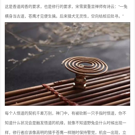
这是香道闻香的要求，也是修行的要求，宋雪窦重显禅师有诗云：“一兔
横身当古道，苍鹰才见便生擒。后来猎犬无灵性，空向枯桩旧处寻。”
每个人悟道的契机千差万别，禅门中，有被砍断一只手指时悟道，你不
知道什么状况会是触发悟道的机缘，就像不知道野兔会什么时候出现一
样，修行者应该像高明的猎手苍鹰一样随时保持警觉，机会一出现，立