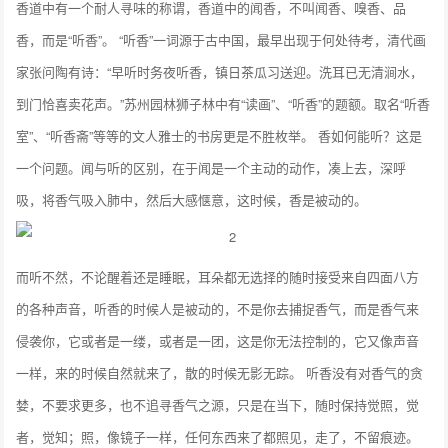
香道中有一个耐人寻味的称谓，香道中的闻香，不叫闻香、嗅香、品
香，而是“听香”。 “听香”一词源于古中国，最早出现于何处待考，清代画
家张问陶有诗：“早听时务夜听香，镇日茶瓜习送迎。洗耳已无清涧水，
到门恰喜卖花声。”苏州园林狮子林中有“读画”、“听香”的题额。取名“听香
室”、“听香斋”等等的文人雅士的书房更是不胜枚举。 香如何能听？这是
一个问题。闻与听的区别，在于闻是一个主动的动作，凑上去，深呼
吸，将香气吸入肺中，然后大感惬意，这时候，香是被动的。
而听不然，不论醒着还是睡眠，耳朵都无选择的随时接受来自四面八方
的各种声音，听香的时候人是被动的，不是你去捕捉香气，而是香气来
侵袭你，它或者是一缕，或者是一团，这是你无法控制的，它又像声音
一样，来的时候自然就来了，散的时候无影无踪。 听香没有对香气的贪
婪，不要求更多，也不追寻香气之源，只是在当下，随时保持觉照，觉
者，觉知；照，像镜子一样，任何东西来了都照见，走了，不留痕迹。