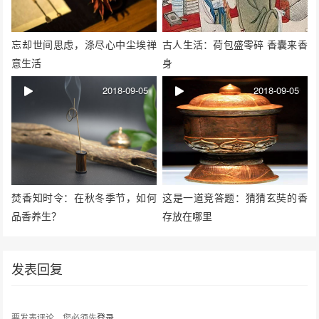
忘却世间思虑，涤尽心中尘埃禅
古人生活：荷包盛零碎 香囊来香
意生活
身
2018-09-05
2018-09-05
焚香知时令：在秋冬季节，如何
这是一道竞答题：猜猜玄奘的香
品香养生？
存放在哪里
发表回复
要发表评论，您必须先
登录
。