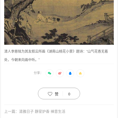
清人李慈铭为其友叙云所画《湖南山桃花小景》题诗：“山气花香无着
处，今朝来向画中听。”
分享：
赞
0
上一篇：清雅日子 静室炉香 禅意生活