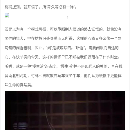
刻捕捉到，就开悟了，所谓“久等必有一禅”。
若是以为有一个模式可循，可以重蹈别人悟道的路去证悟的，就像没有
灵性的猎犬，空在枯桩旧处寻觅而无所得，这样的心态又多么像一个急
匆匆的闻香者啊，因此，“闻”是被戒除的。“听香”，需要闲淡而自适的
心，在快节奏的今天，这样的情怀早已不知被我们遗落在了什么时空。
听香，就是一种“慢生活”的态度，“慢生活”并不是现代人的独创，早在魏
晋南北朝时期，竹林七贤就放弃马车乘坐牛车，他们认为缓慢中更能体
味生命的真与美。