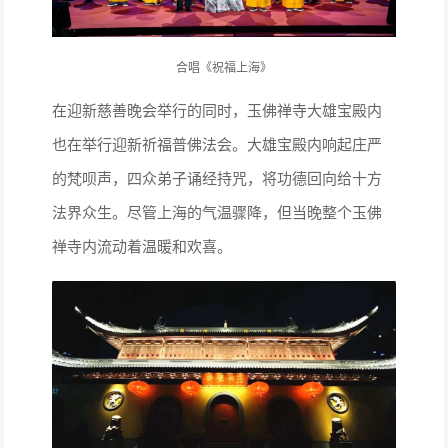
合唱《祝福上海》
在迎新慈善晚会举行的同时，玉佛禅寺大雄宝殿内
也在举行迎新祈福普佛法会。大雄宝殿内响起庄严
的梵呗声，四众弟子诵经持咒，将功德回向给十方
法界众生。尽管上海的气温骤降，但当晚整个玉佛
禅寺内流动着温暖和欢喜。