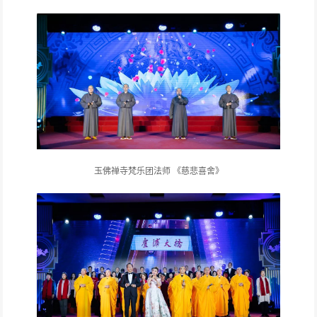
玉佛禅寺梵乐团法师 《慈悲喜舍》