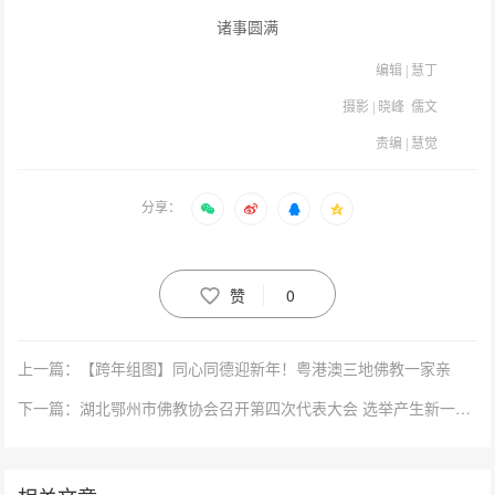
诸事圆满
编辑 | 慧丁
摄影 | 晓峰 儒文
责编 | 慧觉
分享：
赞
0
上一篇：【跨年组图】同心同德迎新年！粤港澳三地佛教一家亲
下一篇：湖北鄂州市佛教协会召开第四次代表大会 选举产生新一届领导班子