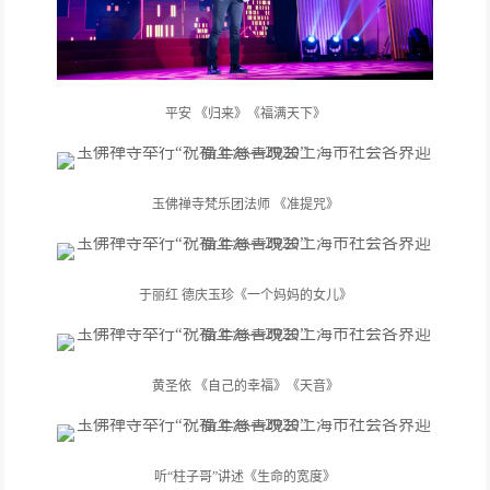
平安 《归来》《福满天下》
玉佛禅寺梵乐团法师 《准提咒》
于丽红 德庆玉珍《一个妈妈的女儿》
黄圣依 《自己的幸福》《天音》
听“柱子哥”讲述《生命的宽度》