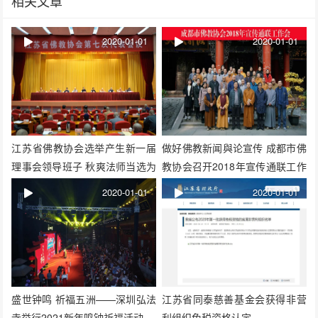
相关文章
2020-01-01
2020-01-01
江苏省佛教协会选举产生新一届
做好佛教新闻與论宣传 成都市佛
理事会领导班子 秋爽法师当选为
教协会召开2018年宣传通联工作
会长
会
2020-01-01
2020-01-01
盛世钟鸣 祈福五洲——深圳弘法
江苏省同泰慈善基金会获得非营
寺举行2021新年鸣钟祈福活动
利组织免税资格认定