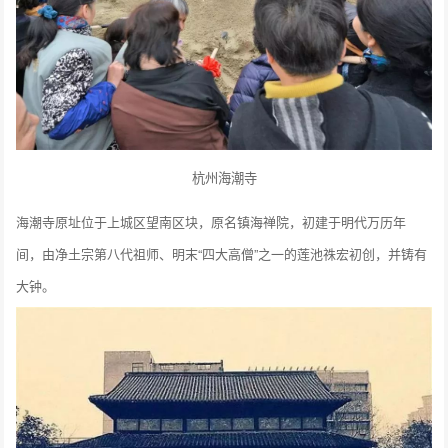
杭州海潮寺
海潮寺原址位于上城区望南区块，原名镇海禅院，初建于明代万历年
间，由净土宗第八代祖师、明末“四大高僧”之一的莲池祩宏初创，并铸有
大钟。