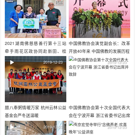
2021湖南佛慈慈善行第十三站
中国佛教协会演觉副会长：改革
牵手雨花区政协同赴新田、桂
开放40年来 中国佛教的发展历程
阳、宜章等地开展助学行动
2019-12-23
2019-12-23
腊八奉粥情暖万家 杭州云林公益
中国佛教协会第十次全国代表大
基金会严冬送温暖
会在宁波开幕 浙江省委书记出席
并致辞
2019-12-23
2019-12-23