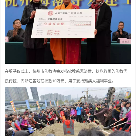
在奠基仪式上，杭州市佛教协会发扬佛教慈悲济世、扶危救困的佛教优
良传统，向浙江省残联捐款10万元，用于支持残疾人福利事业。