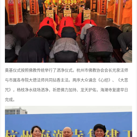
奠基仪式按照佛教传统举行了洒净仪式。杭州市佛教协会会长光泉法师
与市属各寺院大德法师共同拈香主法。两序大众诵念《心经》、《大悲
咒》，杨枝净水绕场洒净，祈愿佛力加持、龙天护佑，海潮寺复建早日
完成。