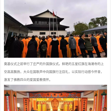
奠基仪式之前举行了庄严的升国旗仪式。鲜艳的五星红旗在海潮寺的上
空高高飘扬，大众在国歌声中向国旗行注目礼，以实际行动感今怀昔，
激发了佛教四众的爱国爱教情怀。