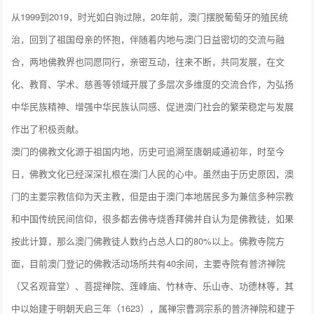
从1999到2019，时光如白驹过隙，20年前，澳门摆脱葡萄牙的殖民统
治，回到了祖国母亲的怀抱，伴随着内地与澳门日益密切的交流与融
合，两地佛教界也同愿同行，亲密互动，往来不断，共同发展，在文
化、教育、学术、慈善等领域开展了多层次多维度的交流合作，为弘扬
中华民族精神、增强中华民族认同感、促进澳门社会的繁荣稳定与发展
作出了积极贡献。
澳门的佛教文化源于祖国内地，历史可追溯至唐朝咸通初年，时至今
日，佛教文化已经深深扎根在澳门人民的心中。虽然由于历史原因，澳
门的主要宗教信仰为天主教，但是由于澳门本地居民多为兼信多种宗教
和中国传统民间信仰，很多都去佛寺烧香拜佛并自认为是佛教徒，如果
按此计算，那么澳门佛教徒人数约占总人口的80%以上。佛教寺院方
面，目前澳门登记的佛教活动场所共有40余间，主要寺院有普济禅院
（又名观音堂）、菩提禅院、莲峰庙、竹林寺、乐山寺、功德林等，其
中以始建于明朝天启三年（1623），属禅宗曹洞宗系的普济禅院和建于