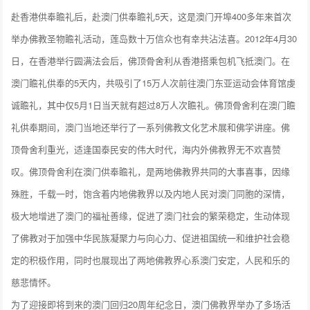
赴香港供奉瞻礼后，赴澳门供奉瞻礼5天，这是澳门开埠400多年来首次
举办佛教圣物瞻礼活动，莲岛数十万信众也有幸共沾法喜。2012年4月30
日，在香港举行圆满法会后，佛顶骨舍利从香港搭乘包机飞抵澳门。在
澳门瞻礼供奉的5天内，共吸引了15万人次前往澳门东亚运动会体育馆虔
诚瞻礼，其中仅5月1日当天就有超过8万人次瞻礼。佛顶骨舍利在澳门瞻
礼供奉期间，澳门当地还举行了一系列佛教文化艺术展和佛学讲座。佛
顶骨舍利重光，适逢国泰民安的伟大时代，海内外佛教界无不欢喜赞
叹。佛顶骨舍利在澳门供奉瞻礼，是两地佛教界共同的大事喜事，因缘
殊胜，千载一时，饱含着内地佛教界以及内地人民对澳门同胞的深情，
极大地增进了澳门的福祉善缘，促进了澳门社会的繁荣稳定，生动体现
了佛教对于加强中华民族凝聚力与向心力、促进祖国统一和维护社会稳
定的积极作用，同时也展现出了两地佛教界心系澳门安定，人民和乐的
慈悲情怀。
为了迎接即将到来的澳门回归20周年纪念日，澳门佛教界举办了多场活