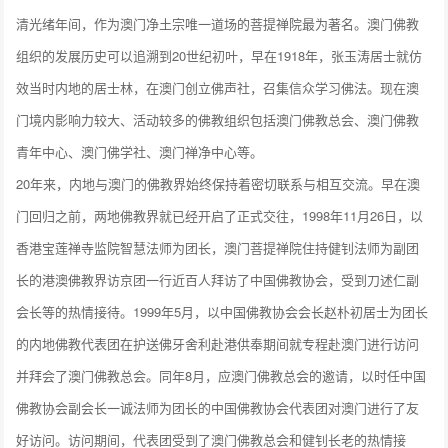
清光绪年间，作为澳门净土宗唯一道场的菩提禅院最为著名。澳门佛教
组织的发展历史可以追溯到20世纪初叶，早在1918年，张玉涛居士就仿
效当时内地的居士林，在澳门创立佛声社，召集信众学习佛法。现在澳
门境内影响力较大、活动较多的佛教组织包括澳门佛教总会、澳门佛教
青年中心、澳门佛学社、澳门禅净中心等。
20年来，内地与澳门的佛教界始终保持着密切联系与相互交流。早在澳
门回归之前，两地佛教界就已经开启了正式交往，1998年11月26日，以
香港宝莲禅寺监院智慧法师为团长，澳门菩提禅院住持健钊法师为副团
长的港澳佛教界访京团一行近百人拜访了中国佛教协会，受到刀述仁副
会长等的热情接待。1999年5月，以中国佛教协会会长赵朴初居士为团长
的内地佛教代表团在护送佛牙舍利赴港供奉期间就专程赴澳门进行访问
并拜会了澳门佛教总会。同年8月，应澳门佛教总会的邀请，以时任中国
佛教协会副会长一诚法师为团长的中国佛教协会代表团对澳门进行了友
好访问。访问期间，代表团受到了澳门佛教总会和健钊长老的热情接