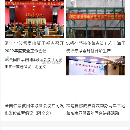
浙江宁波雪窦山资圣禅寺召开
30多年坚持传统古法工艺 上海玉
2022年度安全工作会议
佛禅寺净素月饼开炉生产
2019-12-20
2019-12-20
全国性宗教团体联席会议共同发
福建省佛教界首次举办两岸三地
出崇俭戒奢倡议（附全文）
和东南亚僧青年同台讲经活动