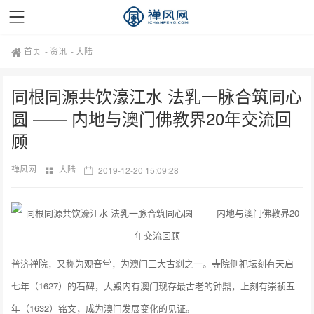
首页
-
资讯
-
大陆
同根同源共饮濠江水 法乳一脉合筑同心
圆 —— 内地与澳门佛教界20年交流回
顾
禅风网
大陆
2019-12-20 15:09:28
普济禅院，又称为观音堂，为澳门三大古刹之一。寺院侧祀坛刻有天启
七年（1627）的石碑，大殿内有澳门现存最古老的钟鼎，上刻有崇祯五
年（1632）铭文，成为澳门发展变化的见证。