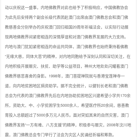
动以庆祝这一盛事，内地佛教界对此也给予了积极响应，中国佛教协会
为此先后安排两个副会长级代表团赴澳门出席由澳门佛教总会和澳门佛
教慈善会分别举办的庆祝澳门回归祖国20周年祈福法会，以实际行动展
现两地佛教界间紧密相连的深情厚谊和对澳门佛教界发展的大力支持。
内地与澳门犹如紧密相连的命运共同体，澳门佛教界也始终秉持着佛教
“无缘大慈，同体大悲”的精神，对内地同胞给予深刻认同和深切关注，在
内地积极开展赈灾、扶贫、助学等公益项目，神州大地处处闪耀着澳门
佛教界慈悲喜舍的身影。1998年，澳门菩提禅院就与香港宝莲禅寺一
道，向内地贫困地区捐资助学。据不完全统计，以健钊长老和澳门佛教
总会为代表的澳门佛教界先后在内地协助贫困地区兴建希望小学共170余
所，资助大、中、小学贫困学生5000余人，希望医疗所20余间，慈善教
育投入总额超过了5000多万元人民币。面对突如其来的自然灾害，澳门
佛教界发扬“一方有难、八方支援”的精神，积极参与赈灾，2008年汶川地
震，澳门佛教总会专门举行了法会为灾区人民诵经祈福和筹款。