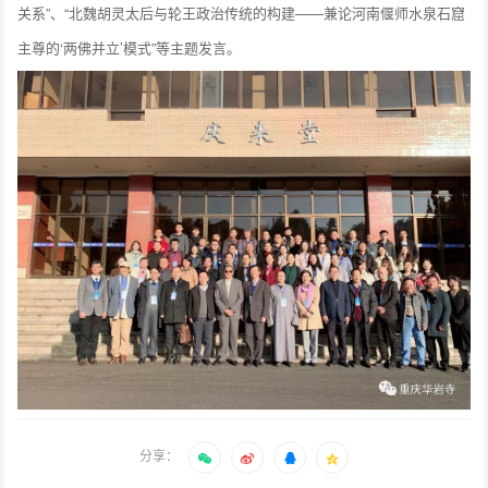
关系”、“北魏胡灵太后与轮王政治传统的构建——兼论河南偃师水泉石窟
主尊的‘两佛并立’模式”等主题发言。
分享：