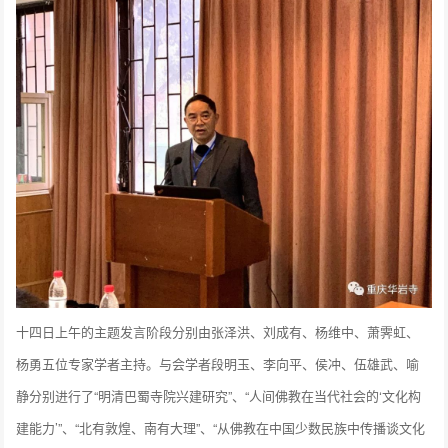
十四日上午的主题发言阶段分别由张泽洪、刘成有、杨维中、萧霁虹、
杨勇五位专家学者主持。与会学者段明玉、李向平、侯冲、伍雄武、喻
静分别进行了“明清巴蜀寺院兴建研究”、“人间佛教在当代社会的‘文化构
建能力’”、“北有敦煌、南有大理”、“从佛教在中国少数民族中传播谈文化