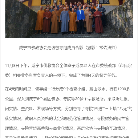
咸宁市佛教协会走访督导组成员合影（摄影：常佑法师）
11月8日下午，咸宁市佛教协会全体班子成员21人在市委统战部（市民宗
委）相关业务科室负责人的带领下，完成了为期4天的督导任务。
在4天的时间里，督导组一行分成9个检查小组，跋山涉水，行程1200多
公里，深入到咸宁6个县区佛协、寺院等30多个宗教场所，采取听汇报、
问实情、查资料、看现场等方式，分别督导了寺院“四进”“三上墙”“八无”的
落实情况，教职人员资格的认定和规范化管理情况，寺院财务的民主管
理情况，寺院禁烧高香和去商业化情况，基层佛协与寺院的互动情况，
严肃道风教风情况，寺院的建设和教职人员的信息登记等数据库建设情