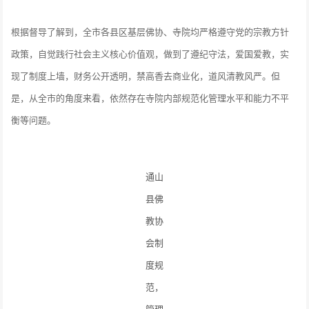
根据督导了解到，全市各县区基层佛协、寺院均严格遵守党的宗教方针
政策，自觉践行社会主义核心价值观，做到了遵纪守法，爱国爱教，实
现了制度上墙，财务公开透明，禁高香去商业化，道风清教风严。但
是，从全市的角度来看，依然存在寺院内部规范化管理水平和能力不平
衡等问题。
通山
县佛
教协
会制
度规
范，
管理