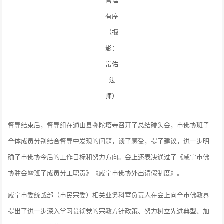
有序
（摄
影：
常佑
法
师）
督导结束后，督导组在通山县弥陀塔寺召开了总结碰头会，市佛协班子
全体成员分别结合督导中发现的问题，谈了感受，提了建议，进一步明
确了市佛协今后的工作目标和努力方向。会上还表决通过了《咸宁市佛
协驻会暨班子成员分工职责》《咸宁市佛协外出请假制度》。
咸宁市委统战部（市民宗委）相关业务科室负责人在会上向全市佛教界
提出了进一步深入学习贯彻党的宗教方针政策、努力树立先进典型、加