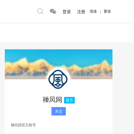
登录
注册
简体
|
繁体
禅风网
官方
关注
禅风网官方账号