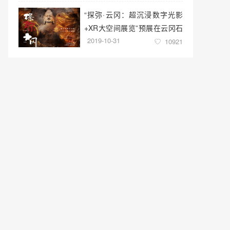
“探弥·云冈：超沉浸数字光影
+XR大空间展览”预展在云冈石
2019-10-31
窟云冈美术馆启幕
10921