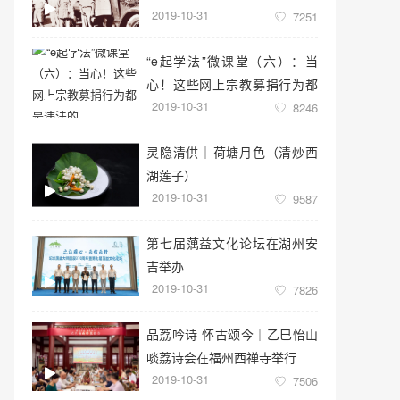
2019-10-31
7251
“e起学法”微课堂（六）：当
心！这些网上宗教募捐行为都
2019-10-31
是违法的
8246
灵隐清供｜​荷塘月色（清炒西
湖莲子）
2019-10-31
9587
第七届蕅益文化论坛在湖州安
吉举办
2019-10-31
7826
品荔吟诗 怀古颂今｜乙巳怡山
啖荔诗会在福州西禅寺举行
2019-10-31
7506