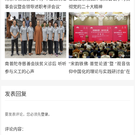
事会议暨会领导述职考评会议”
彻党的二十大精神
2019-10-23
2019-10-23
南普陀寺慈善会扶贫义诊后 听听
“宋韵铁佛·普觉论道”暨 “观音信
参与义工的心声
仰中国化的理论与实践研讨会”在
湖州举办
发表回复
要发表评论，您必须先
登录
。
评论内容：