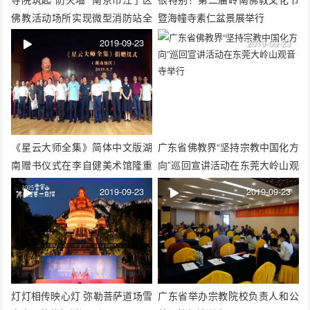
佛教活动场所实现微型消防站全
暨海幢寺素仁盆景展举行
覆盖
2019-09-23
2019-09-23
《星云大师全集》简体中文版湖
广东省佛教界“坚持宗教中国化方
南赠书仪式在李自健美术馆隆重
向”巡回宣讲活动在东莞大岭山观
举行
音寺举行
2019-09-23
2019-09-23
灯灯相传映心灯 弥勒菩萨道场雪
广东省举办宗教院校负责人和公