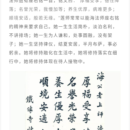
法师遗有座右铭一首，铭文曰：
“厚福受享，德性降
落；名誉光荣，我慢加等；养生优厚，病难更多；
顺境安适，般若无缘。”
莲师常常以能海法师座右铭
的精神来要求自己。她一生生活简朴，淡泊名利，
不讲排场；她一生为人谦和，处事圆融，没有架
子；她一生坚持律仪，结夏安居，半月布萨，事必
躬亲。她将修持融化在生活中，她将修持落实在细
行中，她将修持体现在待人接物中。