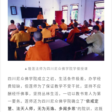
▲隆莲法师为四川尼众佛学院学僧授课
四川尼众佛学院成立之初，生活条件极差，办学经
费短缺，但莲师为了保证教学不受干扰，坚持不应
酬经忏佛事，坚持丛林生活，一切以教书育人为第
一要务。莲师还为四川尼众佛学院确立了“
依戒定
慧、法天人师，无为无逸、多闻多思
”的院训，这既