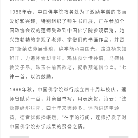
1986年春，中国佛学院教务处为了激励学僧的书画
爱好和兴趣，特别组织了师生书画展，正在参加全
国政协会议的莲师受邀到中国佛学院参观展览，她
兴致勃勃的参观了老师、学僧们的书画作品，并留
题
“
新葩法苑展琳琅，绝学能承喜国光。路泣杨朱知
辨正，力追怀素却非狂。鸡林预计传孙谱，马癖休
教笑子昂。珠玉在前吾欲老，擬收颓笔惜仓皇。”
七
律一首，以资鼓励。
1996年秋，中国佛学院举行成立四十周年校庆，莲
师曾赋诗一首，并亲自书写，用表庆贺，诗云：
“法
源能继那烂陀，四十年来懋绩多。遥向讲筵申颂
祷，德音犹仰播岷峨。”
在字的行间，莲师抒发了对
中国佛学院办学成果的赞誉之情。