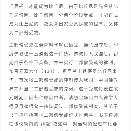
丘尼戒，才能成为比丘尼。由于比丘尼是先后从比
丘尼僧团、比丘僧团，分两个阶段受戒，才能正式
成为比丘尼的，故女众出家受具足戒的程序，又称
为二部僧受戒。
二部僧受戒在佛陀时代就已确立，佛陀圆寂后，印
度佛教也一直遵循这一传统。佛教传入我国后，初
期由于条件不具备，并未实行二部僧受戒的律制。
东晋元嘉六年（434），斯里兰卡铁萨罗比丘尼来
华，首次将二部僧受戒的律制传入我国，中国佛教
界才开启了二部僧受戒的先河。这一受戒传统在宋
元时期，因各种原因中断。清初宝华山中兴律学大
德见月律师曾主持恢复过二部僧受戒制度，其弟子
书玉律师撰有《二部僧受戒仪式》两卷，书玉律师
在该仪轨前的“缘起”叙述中，对当时的经过有概要