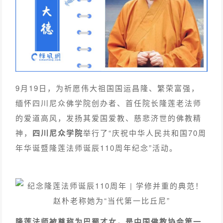
9月19日，为祈愿伟大祖国国运昌隆、繁荣富强，
缅怀四川尼众佛学院创办者、首任院长隆莲老法师
的爱道高风，发扬其爱国爱教、慈悲济世的佛教精
神，
四川尼众学院
举行了“庆祝中华人民共和国70周
年华诞暨隆莲法师诞辰110周年纪念”活动。
隆莲法师被尊称为巴蜀才女，是中国佛教协会第一