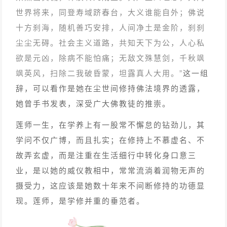
世界将来，同登寿域跻春台，大义谁能自外；佛说
十方刹海，随机善巧安排，人间净土是金阶，刹刹
尘尘无碍。社会主义道路，共知天下为公，人心私
欲是元凶，除病不能怕痛；无敌文殊慧剑，千秋飒
飒英风，扫除二我破昏蒙，坦露真人大用。”
这一组
辞，可以看作是她在尘世间修持佛法境界的透露，
她曾手书发表，深受广大佛教徒的推崇。
莲师一生，在学养上有一股常不懈怠的钻劲儿，其
学问不仅广博，而且扎实；在修持上不慕虚名、不
故弄玄虚，而是注重在生活细行中转化身口意三
业，是以她的威仪教相中，常常流淌着润物无声的
摄受力，这应该是她数十年来不间断修持的功德显
现。莲师，是学修并重的垂范者。