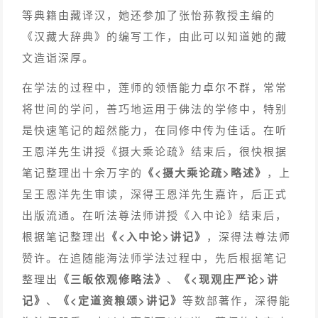
等典籍由藏译汉，她还参加了张怡荪教授主编的
《汉藏大辞典》的编写工作，由此可以知道她的藏
文造诣深厚。
在学法的过程中，莲师的领悟能力卓尔不群，常常
将世间的学问，善巧地运用于佛法的学修中，特别
是快速笔记的超然能力，在同修中传为佳话。在听
王恩洋先生讲授《摄大乘论疏》结束后，很快根据
笔记整理出十余万字的
《<摄大乘论疏>略述》
，上
呈王恩洋先生审读，深得王恩洋先生嘉许，后正式
出版流通。在听法尊法师讲授《入中论》结束后，
根据笔记整理出
《<入中论>讲记》
，深得法尊法师
赞许。在追随能海法师学法过程中，先后根据笔记
整理出
《三皈依观修略法》
、
《<现观庄严论>讲
记》
、
《<定道资粮颂>讲记》
等数部著作，深得能