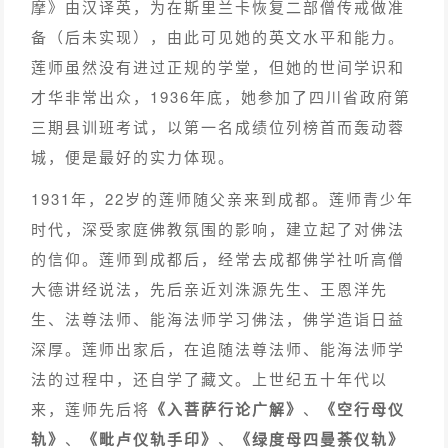
摩》由汉译英，为在斯里兰卡恢复二部僧传戒做准
备（后未实现），由此可见她的英文水平和能力。
莲师虽然没有进过正规的学堂，但她的世间学识和
才华非常出众，1936年底，她参加了四川省政府第
三期县训班考试，以第一名成绩位列榜首而轰动蓉
城，便是最好的实力体现。
1931年，22岁的莲师随父亲来到成都。莲师青少年
时代，深受家庭佛教氛围的影响，建立起了对佛法
的信仰。莲师到成都后，经常去成都佛学社听高僧
大德讲经说法，先后亲近刘洙源先生、王恩洋先
生、法尊法师、能海法师学习佛法，佛学造诣日益
深厚。莲师出家后，在追随法尊法师、能海法师学
法的过程中，还自学了藏文。上世纪五十年代以
来，莲师先后将
《入菩萨行论广解》
、
《空行母仪
轨》
、
《毗卢仪轨手印》
、
《绿度母四曼荼仪轨》