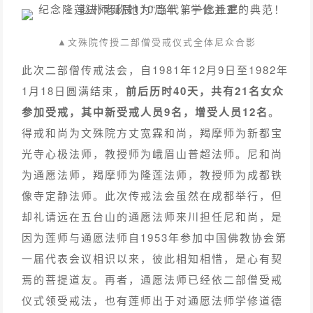
▲文殊院传授二部僧受戒仪式全体尼众合影
此次二部僧传戒法会，自1981年12月9日至1982年
1月18日圆满结束，
前后历时40天，共有21名女众
参加受戒，其中新受戒人员9名，增受人员12名
。
得戒和尚为文殊院方丈宽霖和尚，羯摩师为新都宝
光寺心极法师，教授师为峨眉山普超法师。尼和尚
为通愿法师，羯摩师为隆莲法师，教授师为成都铁
像寺定静法师。此次传戒法会虽然在成都举行，但
却礼请远在五台山的通愿法师来川担任尼和尚，是
因为莲师与通愿法师自1953年参加中国佛教协会第
一届代表会议相识以来，彼此相知相惜，是心有契
焉的菩提道友。再者，通愿法师已经依二部僧受戒
仪式领受戒法，也有莲师出于对通愿法师学修道德