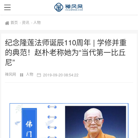
首页
-
资讯
-
人物
纪念隆莲法师诞辰110周年 | 学修并重
的典范！赵朴老称她为“当代第一比丘
尼”
禅风网
人物
2019-09-20 08:54:22