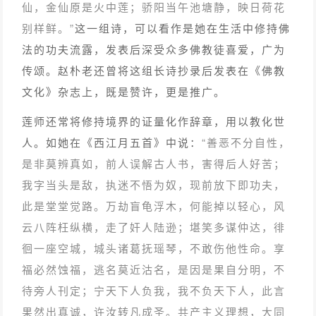
仙，金仙原是火中莲；骄阳当午池塘静，映日荷花
别样鲜。”
这一组诗，可以看作是她在生活中修持佛
法的功夫流露，发表后深受众多佛教徒喜爱，广为
传颂。赵朴老还曾将这组长诗抄录后发表在《佛教
文化》杂志上，既是赞许，更是推广。
莲师还常将修持境界的证量化作辞章，用以教化世
人。如她在《西江月五首》中说：
“善恶不分自性，
是非莫辨真如，前人误解古人书，害得后人好苦；
我字当头是敌，执迷不悟为奴，现前放下即功夫，
此是堂堂觉路。万劫盲龟浮木，何能掉以轻心，风
云八阵枉纵横，走了奸人陆逊；堪笑多谋仲达，徘
徊一座空城，城头诸葛抚瑶琴，不敢伤他性命。享
福必然蚀福，逃名莫近沽名，是因是果自分明，不
待旁人刊定；宁天下人负我，我不负天下人，此言
果然出真诚，许汝转凡成圣。共产主义理想，大同