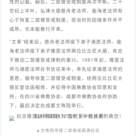
性的记载。嗣后，二部僧受戒制度再次中断。二十
世纪上半叶，弘律大德慈舟老法师、能海老法师有
心于恢复二部僧受戒制度，但当时的因缘条件并不
成熟，也未能推行开来。
“文革”结束后，慈舟老法师座下弟子通愿法师、能
海老法师座下弟子隆莲法师两位比丘尼大德，有志
于推动二部僧受戒律制的重兴。1981年初，隆莲法
师与通愿法师在书信往来中，率先征求通愿法师的
意愿，倡导恢复二部僧受戒制度。经两位比丘尼大
德反复信函相商，并征得中国佛教协会同意和支
持，在四川省佛教协会、成都市佛教协会的协助
下，最后决定在成都文殊院举行。
▲文殊院传授二部僧戒圆满纪念