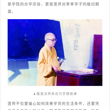
是学院的办学宗旨，更是莲师对莘莘学子的殷切期
望。
▲隆莲法师亲自为学僧授课
莲师不仅要操心如何改善学员的生活条件，还要凭