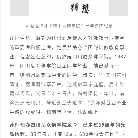
▲隆莲法师书赠中国佛学院四十年校庆纪念
莲师生前，深刻的认识到后继人才对佛教事业传承
的重要性和紧迫性，她虽然关心全国的佛教教育事
业，但念兹在兹的，仍然是四川尼众佛学院。1987
年，四川尼众佛学院首届同学毕业，她曾赋诗一
首，赠别圆满完成学业的同学，诗云：
“竹实桐花引
凤雏，两间清气萃吾庐。连城似奉秦庭璧，复室如
藏赵氏孤。试玉岂唯三日火，辨材须待十年储。前
途莫患无知识，芳近芝兰赤近朱。”
莲师对首届毕业
学僧的殷殷呵护和期待之情，跃然纸上。
莲师创办四川尼众佛学院至今，已走过35周年的光
辉历程。
35年来，共有13届，600余位青年比丘尼