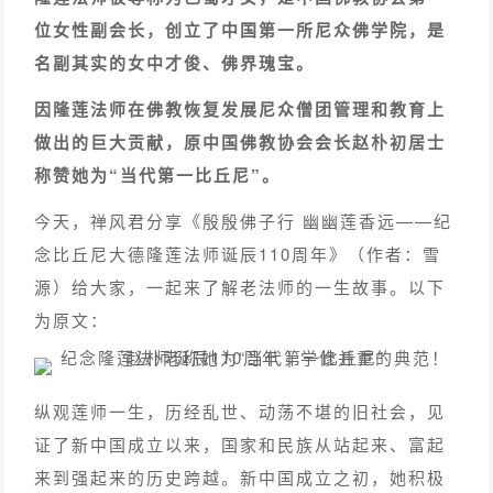
位女性副会长，创立了中国第一所尼众佛学院，是
名副其实的女中才俊、佛界瑰宝。
因隆莲法师在佛教恢复发展尼众僧团管理和教育上
做出的巨大贡献，原中国佛教协会会长赵朴初居士
称赞她为“当代第一比丘尼”。
今天，禅风君分享《殷殷佛子行 幽幽莲香远——纪
念比丘尼大德隆莲法师诞辰110周年》（
作者：雪
源
）给大家，一起来了解老法师的一生故事。以下
为原文：
纵观莲师一生，历经乱世、动荡不堪的旧社会，见
证了新中国成立以来，国家和民族从站起来、富起
来到强起来的历史跨越。新中国成立之初，她积极