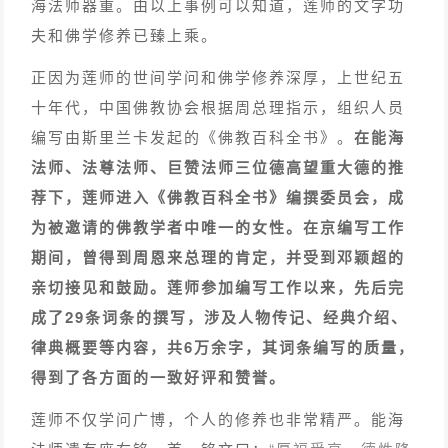
海法师器重。由以上事例可以知道，莲师的文字功
夫和佛学修养已臻上乘。
正因为莲师的世间学问和佛学修养深厚，上世纪五
十年代，中国佛教协会根据周总理指示，组织人员
编写由斯里兰卡发起的《佛教百科全书》。
在能海
法师、法尊法师、巨赞法师三位德高望重大德的推
荐下，莲师进入《佛教百科全书》编撰委员会，成
为被邀请的佛教学者中唯一的女性。在京编写工作
期间，曾得到周恩来总理的肯定，并受到邓颖超的
亲切接见和鼓励。
莲师参加编写工作以来，先后完
成了29条词条的撰写，涉及人物传记、经典介绍、
律典概要等内容，共6万余字，其词条编写的质量，
得到了各方面的一致好评和赞誉。
莲师不仅学问广博，个人的修养也非常精严。能海