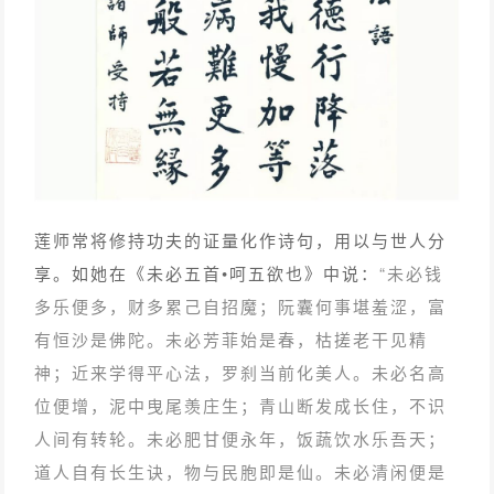
莲师常将修持功夫的证量化作诗句，用以与世人分
享。如她在《未必五首•呵五欲也》中说：
“未必钱
多乐便多，财多累己自招魔；阮囊何事堪羞涩，富
有恒沙是佛陀。未必芳菲始是春，枯搓老干见精
神；近来学得平心法，罗刹当前化美人。未必名高
位便增，泥中曳尾羡庄生；青山断发成长住，不识
人间有转轮。未必肥甘便永年，饭蔬饮水乐吾天；
道人自有长生诀，物与民胞即是仙。未必清闲便是