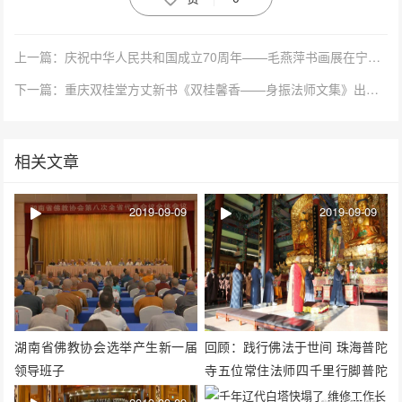
上一篇：庆祝中华人民共和国成立70周年——毛燕萍书画展在宁波七塔禅寺报恩大讲堂开幕
下一篇：重庆双桂堂方丈新书《双桂馨香——身振法师文集》出版发行
相关文章
2019-09-09
2019-09-09
湖南省佛教协会选举产生新一届
回顾：践行佛法于世间 珠海普陀
领导班子
寺五位常住法师四千里行脚普陀
山