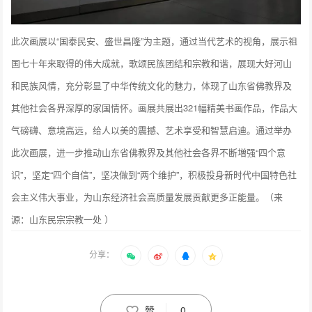
此次画展以“国泰民安、盛世昌隆”为主题，通过当代艺术的视角，展示祖
国七十年来取得的伟大成就，歌颂民族团结和宗教和谐，展现大好河山
和民族风情，充分彰显了中华传统文化的魅力，体现了山东省佛教界及
其他社会各界深厚的家国情怀。画展共展出321幅精美书画作品，作品大
气磅礴、意境高远，给人以美的震撼、艺术享受和智慧启迪。通过举办
此次画展，进一步推动山东省佛教界及其他社会各界不断増强“四个意
识”，坚定“四个自信”，坚决做到“两个维护”，积极投身新时代中国特色社
会主义伟大事业，为山东经济社会高质量发展贡献更多正能量。（
来
源：山东民宗宗教一处 ）
分享：
赞
0