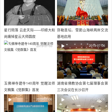
星行陨落 云走天际——印顺大和
弥勒圣坛、雪窦山海峡两岸交流
尚痛悼星云大师圆寂
基地启用
2019-07-06
2019-07-06
玉佛禅寺建寺140周年 觉醒法师
湖南省佛教协会第七届理事会第
文稿集《觉群集》首发
三次会议在长沙召开
2019-07-06
2019-07-06