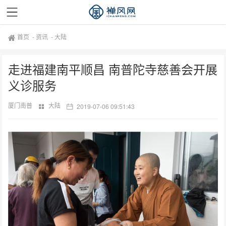
首页
-
资讯
-
大陆
走进福建南平顺昌 南普陀寺慈善会开展
义诊服务
厦门南普
大陆
2019-07-06 09:51:43