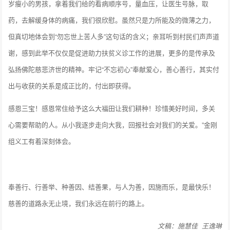
岁瘦小的男孩，拿着我们给的看病顺序号，量血压，让医生号脉，取
药，去解缓身体的病痛，我们很欣慰。虽然只是力所能及的微薄之力，
但真切地体会到“勿忘世上苦人多”这句话的含义；亲耳听到村民们声声道
谢，感到此举不仅仅是促进助力扶贫义诊工作的进展，更多的是传承及
弘扬佛陀慈悲济世的精神。牢记“不忘初心”奉献爱心，善心善行，其实付
出与收获的关系是成正比的，付出即获得。
感恩三宝！感恩常住给予这么大福田让我们耕种！珍惜美好时间，多关
心需要帮助的人。从小我逐步走向大我，回报社会对我们的关爱。”金刚
组义工有着深刻体会。
奉善行、行善举、种善因、结善果，与人为善，因施而乐，是最快乐！
慈善的道路永无止境，我们永远在前行的路上。
文稿：施慧佳 王逸琳