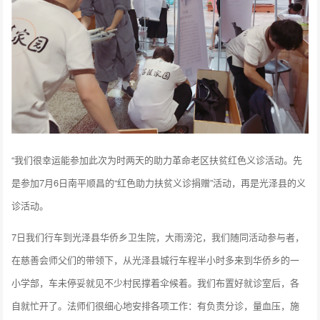
“我们很幸运能参加此次为时两天的助力革命老区扶贫红色义诊活动。先
是参加7月6日南平顺昌的“红色助力扶贫义诊捐赠”活动，再是光泽县的义
诊活动。
7日我们行车到光泽县华侨乡卫生院，大雨滂沱，我们随同活动参与者，
在慈善会师父们的带领下，从光泽县城行车程半小时多来到华侨乡的一
小学部，车未停妥就见不少村民撑着伞候着。我们布置好就诊室后，各
自就忙开了。法师们很细心地安排各项工作：有负责分诊，量血压，施