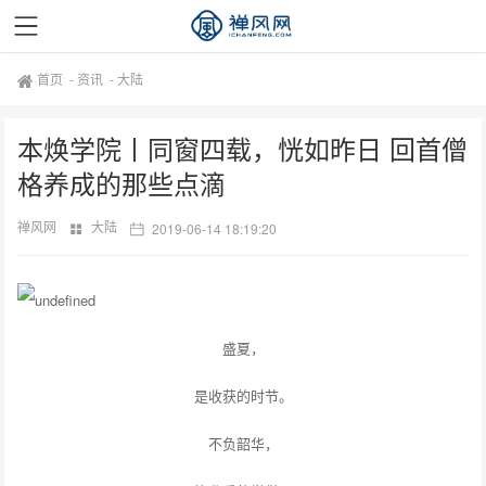
首页
-
资讯
-
大陆
本焕学院丨同窗四载，恍如昨日 回首僧
格养成的那些点滴
禅风网
大陆
2019-06-14 18:19:20
盛夏，
是收获的时节。
不负韶华，