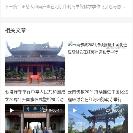
下一篇：正慈大和尚应邀在北京什刹海书院佛学季作《弘忍与惠能》讲座
相关文章
2019-06-14
2019-06-14
七塔禅寺举行中华人民共和国成
云南佛教2021持续推进中国化进
立70周年升国旗仪式暨祈福活动
程研讨会在红河州弥勒寺举行
2019-06-14
2019-06-14