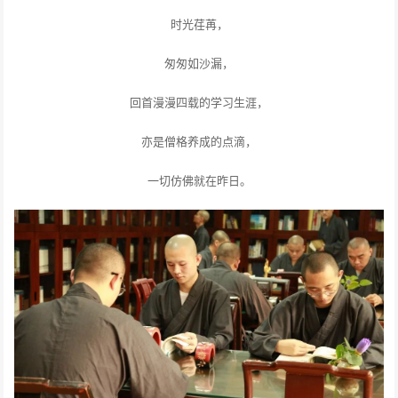
时光荏苒，
匆匆如沙漏，
回首漫漫四载的学习生涯，
亦是僧格养成的点滴，
一切仿佛就在昨日。