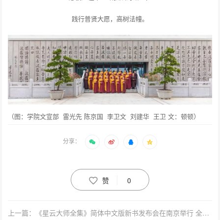
践行普贤大愿，高树法幢。
（图：学院文宣部 雷光先 陈京国 李卫文 刘建华 王卫 文：顿顿）
分享：
赞
0
上一篇：《星云大师全集》简体中文版新书发布会在南京举行 全集108卷