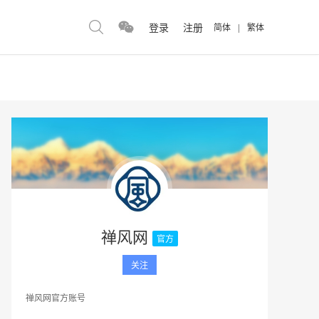
登录
注册
简体
|
繁体
禅风网
官方
关注
禅风网官方账号