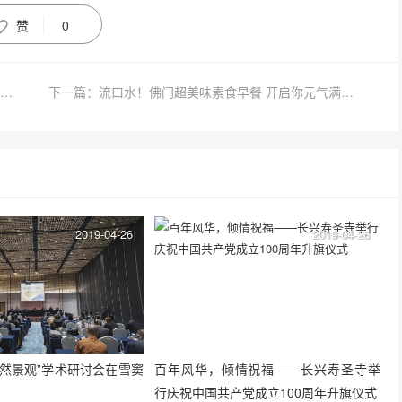
赞
0
上一篇：日本阿含宗北京首席代表洪峰先生参访南京牛首山
下一篇：流口水！佛门超美味素食早餐 开启你元气满满的一天
2019-04-26
2019-04-26
自然景观”学术研讨会在雪窦
百年风华，倾情祝福——长兴寿圣寺举
行庆祝中国共产党成立100周年升旗仪式