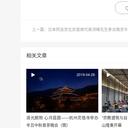
相关文章
2019-04-26
清光朗照 心月孤圆——杭州灵隐寺举办
“宗教建筑与
辛丑中秋普茶晚会（图）
山隆重开幕