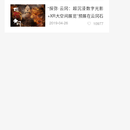
“探弥·云冈：超沉浸数字光影
+XR大空间展览”预展在云冈石
2019-04-26
窟云冈美术馆启幕
10977