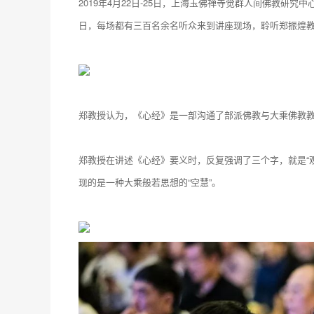
2019年4月22日-25日，上海玉佛禅寺觉群人间佛教研
日，每场都有三百名余名听众来到讲座现场，聆听郑振煌
郑教授认为，《心经》是一部沟通了部派佛教与大乘佛教教
郑教授在讲述《心经》要义时，反复强调了三个字，就是“观
现的是一种大乘般若思想的“空慧”。