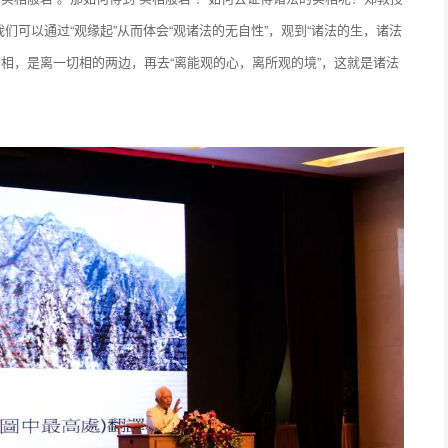
们可以通过“观缘起”从而体会“观诸法的无自性”，观到“诸法的生，诸法
空相，是离一切相的两边，再去“离能观的心，离所观的境”，这就是诸法