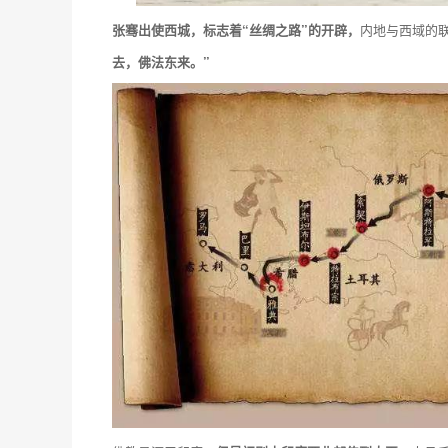
张骞出使西城，标志着“丝绸之路”的开辟，
内地与西域的
去，佛法东
来。
”