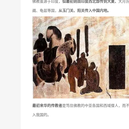
佛教虽源于印度，
但最初则由印度西北部传到大夏、
大月
阗、龟兹等国，
从玉门关、阳关传入中国内地。
最初来华的传教者
是笃信佛教的中亚各国和西域僧人，而
入我国的。