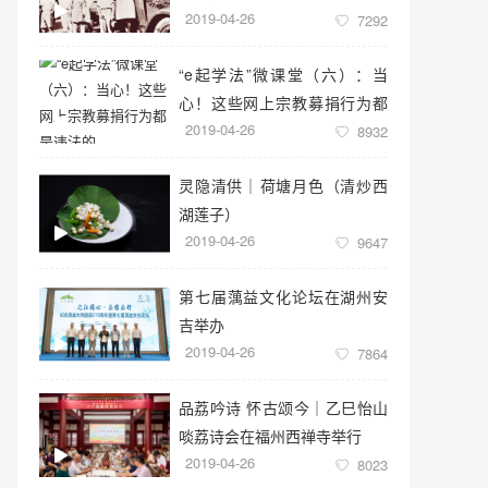
2019-04-26
7292
“e起学法”微课堂（六）：当
心！这些网上宗教募捐行为都
2019-04-26
是违法的
8932
灵隐清供｜​荷塘月色（清炒西
湖莲子）
2019-04-26
9647
第七届蕅益文化论坛在湖州安
吉举办
2019-04-26
7864
品荔吟诗 怀古颂今｜乙巳怡山
啖荔诗会在福州西禅寺举行
2019-04-26
8023