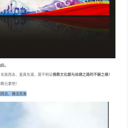
响应。
、玄奘西去、鉴真东渡，莫不例证
佛教文化都与丝绸之路的不解之缘！
佛教元素吧！
绸西去，佛法东来