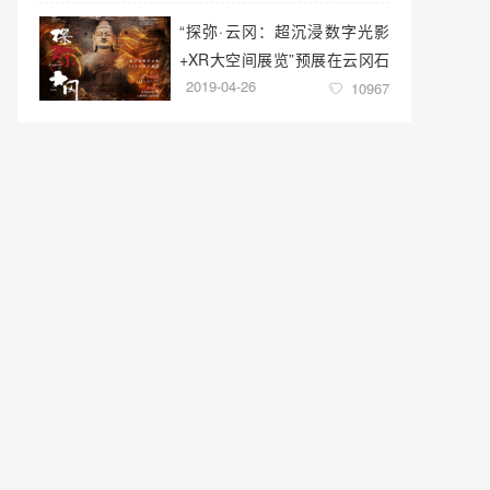
“探弥·云冈：超沉浸数字光影
+XR大空间展览”预展在云冈石
2019-04-26
窟云冈美术馆启幕
10967