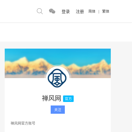
登录
注册
简体
|
繁体
禅风网
官方
关注
禅风网官方账号