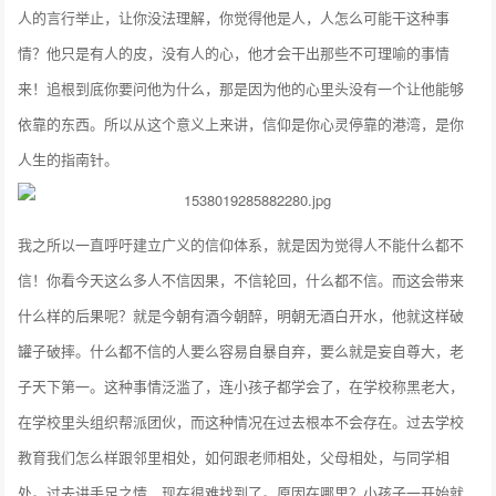
人的言行举止，让你没法理解，你觉得他是人，人怎么可能干这种事
情？他只是有人的皮，没有人的心，他才会干出那些不可理喻的事情
来！追根到底你要问他为什么，那是因为他的心里头没有一个让他能够
依靠的东西。所以从这个意义上来讲，信仰是你心灵停靠的港湾，是你
人生的指南针。
我之所以一直呼吁建立广义的信仰体系，就是因为觉得人不能什么都不
信！你看今天这么多人不信因果，不信轮回，什么都不信。而这会带来
什么样的后果呢？就是今朝有酒今朝醉，明朝无酒白开水，他就这样破
罐子破摔。什么都不信的人要么容易自暴自弃，要么就是妄自尊大，老
子天下第一。这种事情泛滥了，连小孩子都学会了，在学校称黑老大，
在学校里头组织帮派团伙，而这种情况在过去根本不会存在。过去学校
教育我们怎么样跟邻里相处，如何跟老师相处，父母相处，与同学相
处。过去讲手足之情，现在很难找到了。原因在哪里？小孩子一开始就