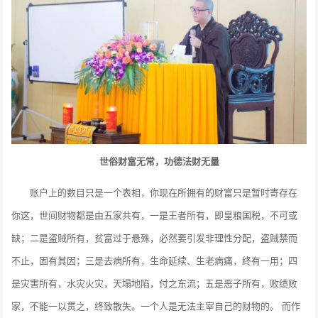
世俗财富无常，功德法财无量
账户上的数目只是一个表相，你现在所拥有的财富只是暂时寄存在
你这，世间财物都是由五家共有，一是王者所有，即皇粮国税，不可或
缺；二是盗贼所有，贫富过于悬殊，必然要引发非理性分配，盗贼禁而
不止，固有其因；三是去病所有，生命延续、生老病痛，终有一用；四
是灾害所有，水灾火灾，天塌地陷，付之东流；五是恶子所有，败绩败
家，不能一以贯之，终致散失。一个人是无法主宰自己的财物的。 而作