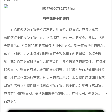
有些钱是不能赚的
原始佛教认为金钱是不洁净的，如毒药，似毒蛇，应该远离它，出
家的信徒不能接受金钱供养，不能储存，进行一切的买卖、贸易、营利
等商业活动（“金钱非法”的戒律仅适用于出家众，对于在家世俗的信众，
却另当别论）；大乘佛教则对财富有更客观和全面的阐释，观点更圆
融，充分肯定财富对世间生活的重要性，并不逃避它的现实性。 在佛教
的教义中，财富只有通过正当的途径取得，才能成为身命基础和解脱资
粮，才有资格成为行布施、种福田的物质基础。那么我们应该如何追求
财富？佛教认为我们既不能极端排斥金钱，也不能过分地去追求财富，
应该有“中道”财富观，概括说来就是“深信因果、广种福田、勤恳为要，正
命求财”。