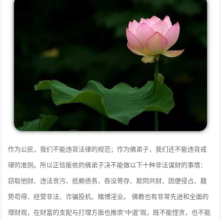
作为公民，我们不能违背法律的规范；作为佛弟子，我们还不能违背戒
律的准则。所以正信皈依的佛弟子决不能做以下十种非法谋财的事情：
窃取他财、违法贪污、抵赖债务、吞没寄存、欺罔共财、因便侵占、籍
势苟得、经营非法、诈骗投机、赌博淫业。 佛教也有非常先进和全面的
理财观，在财富的支配与打理方面也推崇“中道”观，既不能悭贪，也不能