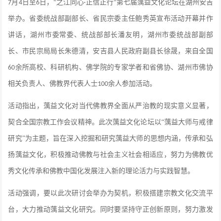
月
日至
日，
之江同心
正信正行
第七届蕅益文化论坛在湖州安吉
7
4
6
“
·
”
举办。
省委统战部副部长、省民宗委主任鲍秀英宣布活动开幕并作
讲话，湖州市委常委、统战部部长潘友明，湖州市委统战部副部
长、市民宗局局长朱德清，安吉县人民政府副县长徐晟，来自全国
余所高校、科研机构、佛学院的专家学者和省佛协、湖州市佛协
60
相关负责人、佛教界代表人士
余人参加活动。
100
活动指出，蕅益文化对当代佛教界全面从严治教的现实意义显著，
契合全国宗教工作会议精神。此次蕅益文化论坛以
“蕅益大师与戒律
研究”
为主题，旨在深入挖掘和研究蕅益大师的思想内涵，传承和弘
扬蕅益文化，积极推动佛教与社会主义社会相适应，努力为佛教优
秀文化传承和佛教中国化发展注入新的理论活力与实践智慧。
活动强调，要以此次研讨会举办为契机，积极搭建宗教文化交流平
台，大力推动蕅益文化研究。同时要坚持守正创新原则，努力激发