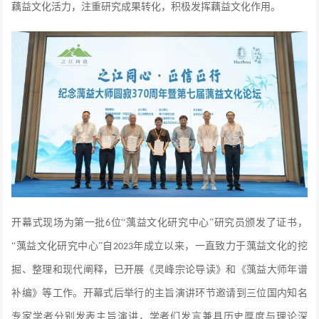
藕益文化活力，注重研究成果转化，积极发挥藕益文化作用。
开幕式现场为第一批
位
“蕅益文化研究中心”研究员
颁发了证书，
6
“蕅益文化研究中心”自
年成立以来，一直致力于蕅益文化的挖
2023
掘、整理和现代阐释，已开展
《灵峰宗论导读》
和
《蕅益大师年谱
补编》
等工作。开幕式后举行的主旨演讲环节邀请到三位国内知名
专家学者分别发表主旨演讲，学者们发言兼具历史厚度与理论深